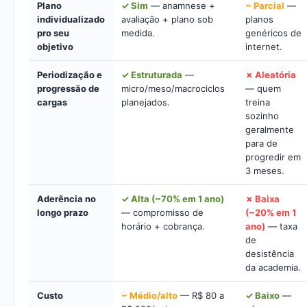
Plano
✓ Sim
— anamnese +
~ Parcial
—
individualizado
avaliação + plano sob
planos
pro seu
medida.
genéricos de
objetivo
internet.
Periodização e
✓ Estruturada
—
✗ Aleatória
progressão de
micro/meso/macrociclos
— quem
cargas
planejados.
treina
sozinho
geralmente
para de
progredir em
3 meses.
Aderência no
✓ Alta (~70% em 1 ano)
✗ Baixa
longo prazo
— compromisso de
(~20% em 1
horário + cobrança.
ano)
— taxa
de
desistência
da academia.
Custo
~ Médio/alto
— R$ 80 a
✓ Baixo
—