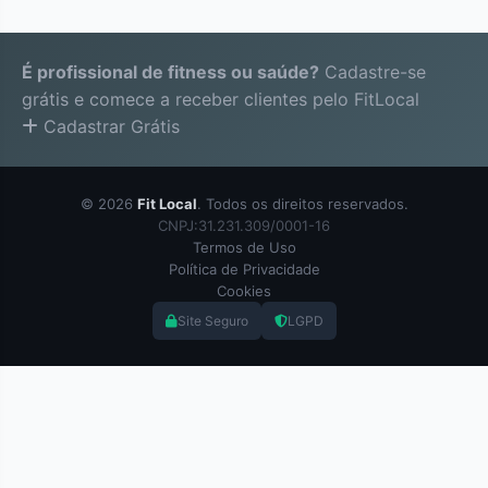
É profissional de fitness ou saúde?
Cadastre-se
grátis e comece a receber clientes pelo FitLocal
Cadastrar Grátis
© 2026
Fit Local
. Todos os direitos reservados.
CNPJ:31.231.309/0001-16
Termos de Uso
Política de Privacidade
Cookies
Site Seguro
LGPD