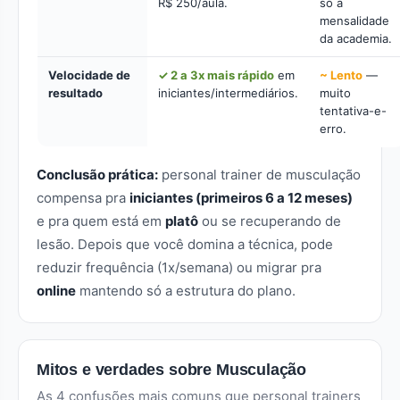
R$ 250/aula.
só a
mensalidade
da academia.
Velocidade de
✓ 2 a 3x mais rápido
em
~ Lento
—
resultado
iniciantes/intermediários.
muito
tentativa-e-
erro.
Conclusão prática:
personal trainer de musculação
compensa pra
iniciantes (primeiros 6 a 12 meses)
e pra quem está em
platô
ou se recuperando de
lesão. Depois que você domina a técnica, pode
reduzir frequência (1x/semana) ou migrar pra
online
mantendo só a estrutura do plano.
Mitos e verdades sobre Musculação
As 4 confusões mais comuns que personal trainers