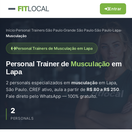
FIT
LOCAL
Entrar
Início
›
Personal Trainers
›
São Paulo
›
Grande São Paulo
›
São Paulo
›
Lapa
›
Musculação
Personal Trainers de Musculação em Lapa
Personal Trainer de
Musculação
em
Lapa
2 personals especializados em
musculação
em Lapa,
São Paulo. CREF ativo, aula a partir de
R$ 80 a R$ 250
.
Fale direto pelo WhatsApp — 100% gratuito.
2
PERSONALS