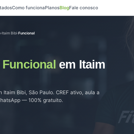
tados
Como funciona
Planos
Blog
Fale conosco
o
›
Itaim Bibi
›
Funcional
e
Funcional
em Itaim
 Itaim Bibi, São Paulo. CREF ativo, aula a
 WhatsApp — 100% gratuito.