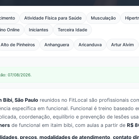
cimento
Atividade Física para Saúde
Musculação
Hipertr
ino Online
Iniciantes
Terceira Idade
Alto de Pinheiros
Anhanguera
Aricanduva
Artur Alvim
ção: 07/08/2026.
 Bibi, São Paulo
reunidos no FitLocal são profissionais c
ncia específica em funcional. Funcional é treino baseado 
plicada, coordenação, equilíbrio e prevenção de lesões usa
iners
de funcional em itaim bibi, com aulas a partir de
R$ 8
lidades, preços, modalidades de atendimento
,
contato di