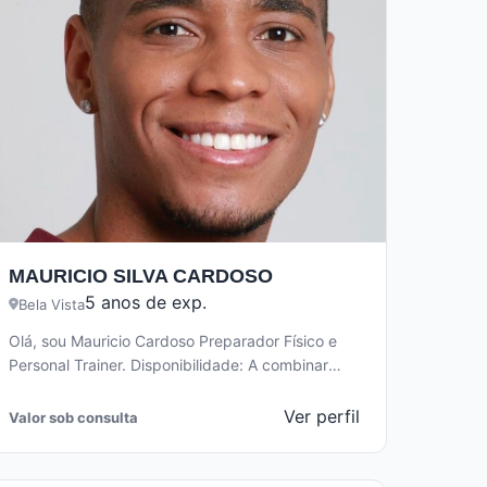
MAURICIO SILVA CARDOSO
5 anos de exp.
Bela Vista
Olá, sou Mauricio Cardoso Preparador Físico e
Personal Trainer. Disponibilidade: A combinar
Ofereço treinos prescritos de forma
individualizada proporcionando qualidade…
Ver perfil
Valor sob consulta