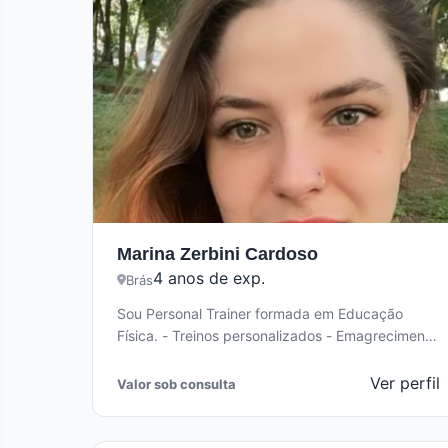
Marina Zerbini Cardoso
4 anos de exp.
Brás
Sou Personal Trainer formada em Educação
Física. - Treinos personalizados - Emagrecimento
Saudável - Ganho de massa muscular -
Condicionamento…
Ver perfil
Valor sob consulta