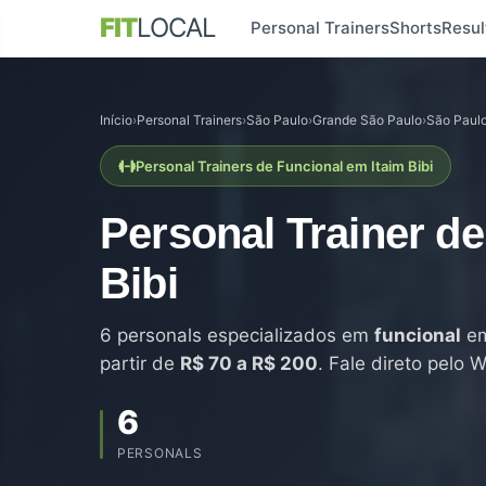
FIT
LOCAL
Personal Trainers
Shorts
Resul
Início
›
Personal Trainers
›
São Paulo
›
Grande São Paulo
›
São Paul
Personal Trainers de Funcional em Itaim Bibi
Personal Trainer d
Bibi
6 personals especializados em
funcional
em
partir de
R$ 70 a R$ 200
. Fale direto pelo
6
PERSONALS