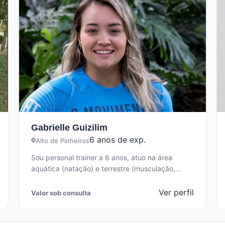
Gabrielle Guizilim
6 anos de exp.
Alto de Pinheiros
Sou personal trainer a 6 anos, atuo na área
aquática (natação) e terrestre (musculação,
funcional Crossfit) com foco na aprendizagem,…
Ver perfil
Valor sob consulta