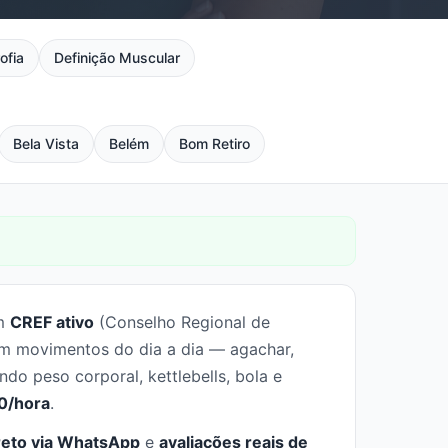
ofia
Definição Muscular
Bela Vista
Belém
Bom Retiro
om
CREF ativo
(Conselho Regional de
em movimentos do dia a dia — agachar,
ndo peso corporal, kettlebells, bola e
0/hora
.
reto via WhatsApp
e
avaliações reais de