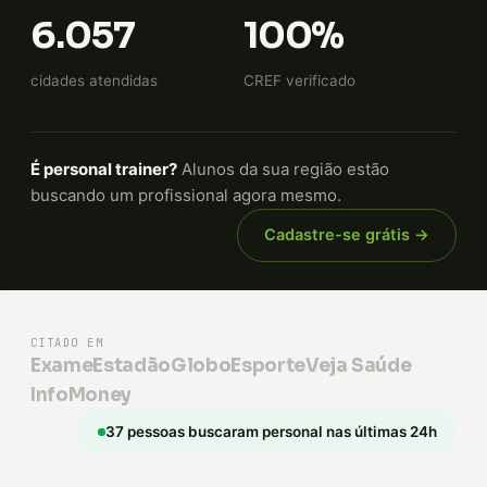
6.057
100%
cidades atendidas
CREF verificado
É personal trainer?
Alunos da sua região estão
buscando um profissional agora mesmo.
Cadastre-se grátis →
CITADO EM
Exame
Estadão
GloboEsporte
Veja Saúde
InfoMoney
37 pessoas buscaram personal nas últimas 24h