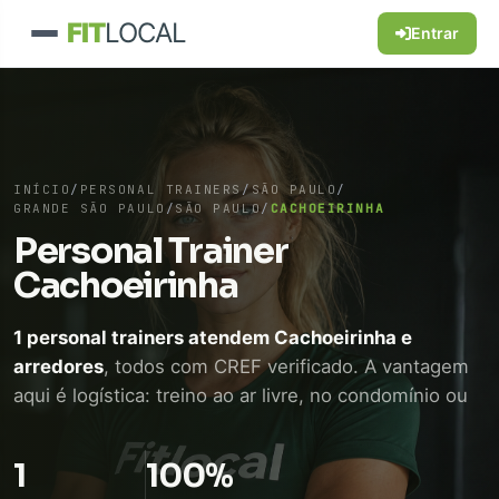
FIT
LOCAL
Entrar
INÍCIO
/
PERSONAL TRAINERS
/
SÃO PAULO
/
GRANDE SÃO PAULO
/
SÃO PAULO
/
CACHOEIRINHA
Personal Trainer
Cachoeirinha
1 personal trainers atendem Cachoeirinha e
arredores
, todos com CREF verificado. A vantagem
aqui é logística: treino ao ar livre, no condomínio ou
em academia próxima, sem perder tempo de
deslocamento. WhatsApp direto, sem intermediário.
1
100%