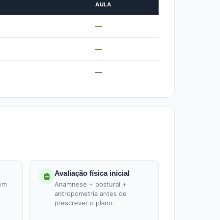
AULA
—
—
—
Avaliação física inicial
 em
Anamnese + postural +
antropometria antes de
prescrever o plano.