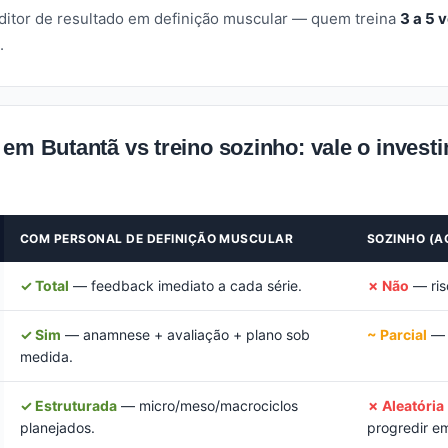
ditor de resultado em definição muscular — quem treina
3 a 5 
.
em Butantã vs treino sozinho: vale o invest
COM PERSONAL DE DEFINIÇÃO MUSCULAR
SOZINHO (A
✓ Total
— feedback imediato a cada série.
✗ Não
— risc
✓ Sim
— anamnese + avaliação + plano sob
~ Parcial
— p
medida.
✓ Estruturada
— micro/meso/macrociclos
✗ Aleatória
planejados.
progredir e