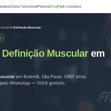
tados
Como funciona
Planos
Blog
Fale conosco
o
›
Butantã
›
Definição Muscular
ã
e
Definição Muscular
em
uscular
em Butantã, São Paulo. CREF ativo,
o pelo WhatsApp — 100% gratuito.