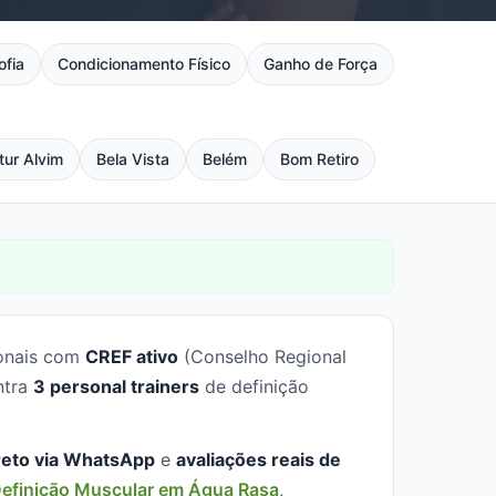
ofia
Condicionamento Físico
Ganho de Força
tur Alvim
Bela Vista
Belém
Bom Retiro
ionais com
CREF ativo
(Conselho Regional
ntra
3 personal trainers
de definição
reto via WhatsApp
e
avaliações reais de
efinição Muscular em Água Rasa
,