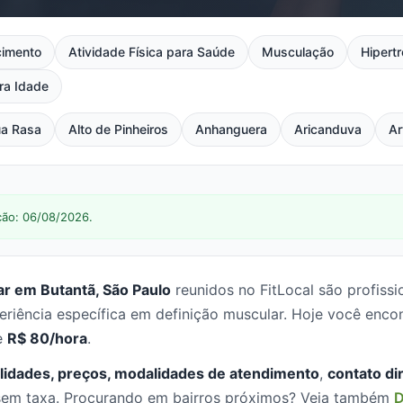
imento
Atividade Física para Saúde
Musculação
Hipertr
ra Idade
a Rasa
Alto de Pinheiros
Anhanguera
Aricanduva
Ar
ção: 06/08/2026.
ar em Butantã, São Paulo
reunidos no FitLocal são profiss
riência específica em definição muscular. Hoje você enco
de
R$ 80/hora
.
lidades, preços, modalidades de atendimento
,
contato di
, sem taxa. Procurando em bairros próximos? Veja também
D