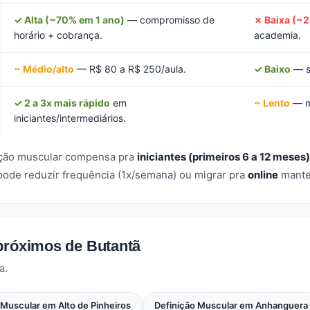
✓ Alta (~70% em 1 ano)
— compromisso de
✗ Baixa (~
horário + cobrança.
academia.
~ Médio/alto
— R$ 80 a R$ 250/aula.
✓ Baixo
— s
✓ 2 a 3x mais rápido
em
~ Lento
— mu
iniciantes/intermediários.
nição muscular compensa pra
iniciantes (primeiros 6 a 12 meses)
pode reduzir frequência (1x/semana) ou migrar pra
online
manten
próximos de Butantã
a.
 Muscular em Alto de Pinheiros
Definição Muscular em Anhanguera