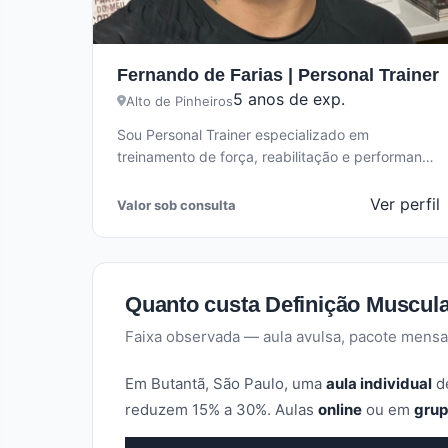
Fernando de Farias | Personal Trainer
5 anos de exp.
Alto de Pinheiros
Sou Personal Trainer especializado em
treinamento de força, reabilitação e performance
física. Minha abordagem é totalmente
personalizada, baseada em estratégia,…
Ver perfil
Valor sob consulta
Quanto custa Definição Muscul
Faixa observada — aula avulsa, pacote mensa
Em Butantã, São Paulo, uma
aula individual
de
reduzem 15% a 30%. Aulas
online
ou em
gru