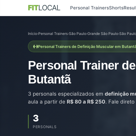
FIT
LOCAL
Personal Trainers
Shorts
Resul
Início
›
Personal Trainers
›
São Paulo
›
Grande São Paulo
›
São Paul
Personal Trainers de Definição Muscular em Butant
Personal Trainer d
Butantã
3 personals especializados em
definição m
aula a partir de
R$ 80 a R$ 250
. Fale diret
3
PERSONALS