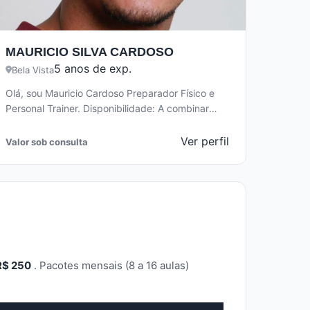
MAURICIO SILVA CARDOSO
5 anos de exp.
Bela Vista
Olá, sou Mauricio Cardoso Preparador Físico e
Personal Trainer. Disponibilidade: A combinar
Ofereço treinos prescritos de forma
individualizada proporcionando qualidade…
Ver perfil
Valor sob consulta
R$ 250
. Pacotes mensais (8 a 16 aulas)