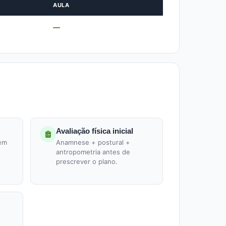
AULA
—
Avaliação física inicial
 em
Anamnese + postural +
antropometria antes de
prescrever o plano.