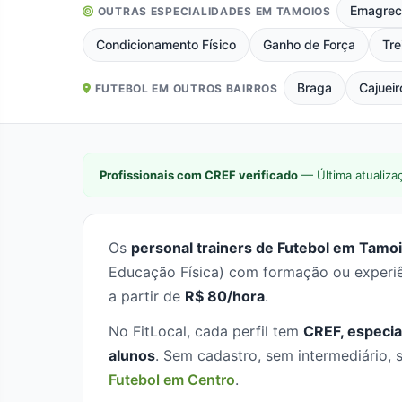
Emagrec
OUTRAS ESPECIALIDADES EM TAMOIOS
Condicionamento Físico
Ganho de Força
Tre
Braga
Cajueir
FUTEBOL EM OUTROS BAIRROS
Profissionais com CREF verificado
— Última atualiza
Os
personal trainers de Futebol em Tamoi
Educação Física) com formação ou experiê
a partir de
R$ 80/hora
.
No FitLocal, cada perfil tem
CREF, especia
alunos
. Sem cadastro, sem intermediário
Futebol em Centro
.