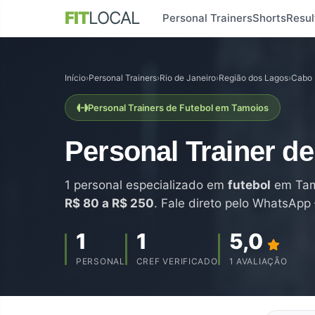
FIT
LOCAL
Personal Trainers
Shorts
Resul
Início
›
Personal Trainers
›
Rio de Janeiro
›
Região dos Lagos
›
Cabo 
Personal Trainers de Futebol em Tamoios
Personal Trainer d
1 personal especializado em
futebol
em Tamo
R$ 80 a R$ 250
. Fale direto pelo WhatsApp
1
1
5,0
PERSONAL
CREF VERIFICADO
1 AVALIAÇÃO