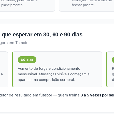
do aluno, pontualidade,
avaliação. Teste antes de
planejamento.
fechar pacote.
o que esperar em 30, 60 e 90 dias
agora em Tamoios.
60 dias
Aumento de força e condicionamento
R
 a
mensurável. Mudanças visíveis começam a
g
aparecer na composição corporal.
d
ditor de resultado em futebol — quem treina
3 a 5 vezes por s