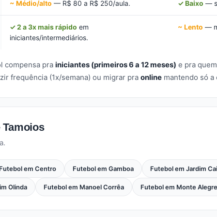
~ Médio/alto
— R$ 80 a R$ 250/aula.
✓ Baixo
— s
✓ 2 a 3x mais rápido
em
~ Lento
— mu
iniciantes/intermediários.
bol compensa pra
iniciantes (primeiros 6 a 12 meses)
e pra quem
zir frequência (1x/semana) ou migrar pra
online
mantendo só a e
e Tamoios
a.
Futebol em Centro
Futebol em Gamboa
Futebol em Jardim Ca
im Olinda
Futebol em Manoel Corrêa
Futebol em Monte Alegr