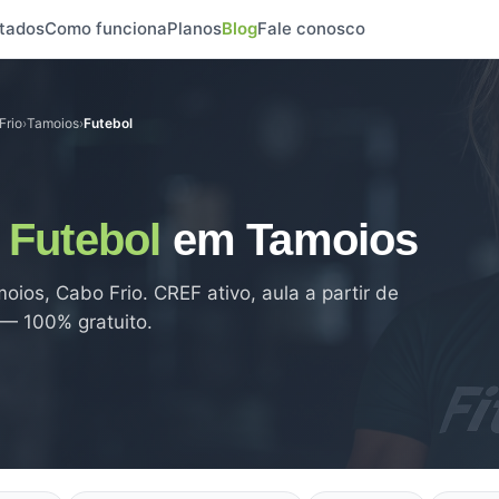
tados
Como funciona
Planos
Blog
Fale conosco
Frio
›
Tamoios
›
Futebol
e
Futebol
em Tamoios
ios, Cabo Frio. CREF ativo, aula a partir de
 — 100% gratuito.