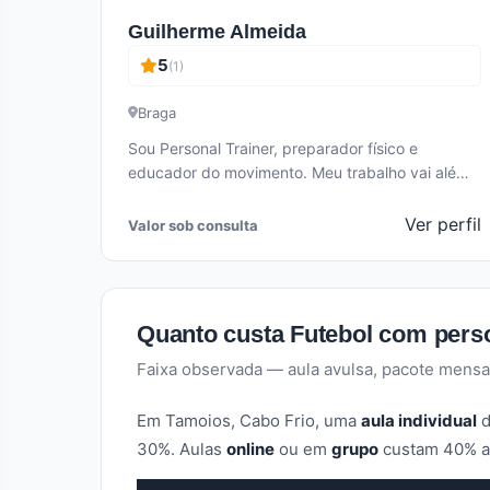
Guilherme Almeida
5
(1)
Braga
Sou Personal Trainer, preparador físico e
educador do movimento. Meu trabalho vai além
do treino: meu foco é promover qualidade…
Ver perfil
Valor sob consulta
Quanto custa Futebol com per
Faixa observada — aula avulsa, pacote mensa
Em Tamoios, Cabo Frio, uma
aula individual
d
30%. Aulas
online
ou em
grupo
custam 40% a 