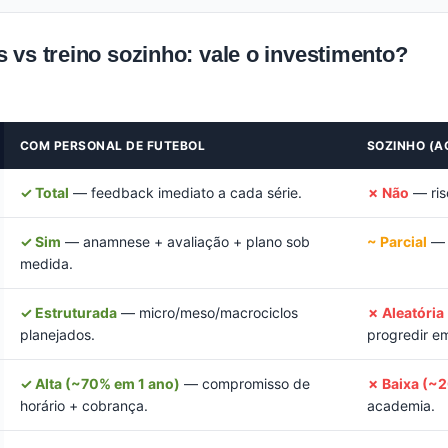
 vs treino sozinho: vale o investimento?
COM PERSONAL DE FUTEBOL
SOZINHO (A
✓ Total
— feedback imediato a cada série.
✗ Não
— risc
✓ Sim
— anamnese + avaliação + plano sob
~ Parcial
— p
medida.
✓ Estruturada
— micro/meso/macrociclos
✗ Aleatória
planejados.
progredir e
✓ Alta (~70% em 1 ano)
— compromisso de
✗ Baixa (~
horário + cobrança.
academia.