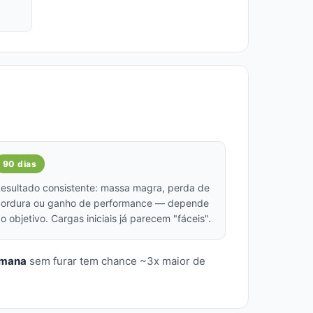
90 dias
esultado consistente: massa magra, perda de
ordura ou ganho de performance — depende
o objetivo. Cargas iniciais já parecem "fáceis".
emana
sem furar tem chance ~3x maior de