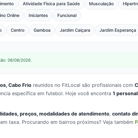
imento
Atividade Física para Saúde
Musculação
Hipertr
ino Online
Iniciantes
Funcional
o
Centro
Gamboa
Jardim Caiçara
Jardim Esperança
ção: 08/08/2026.
os, Cabo Frio
reunidos no FitLocal são profissionais com
C
ncia específica em futebol. Hoje você encontra
1 personal
lidades, preços, modalidades de atendimento
,
contato di
, sem taxa. Procurando em bairros próximos? Veja também
F