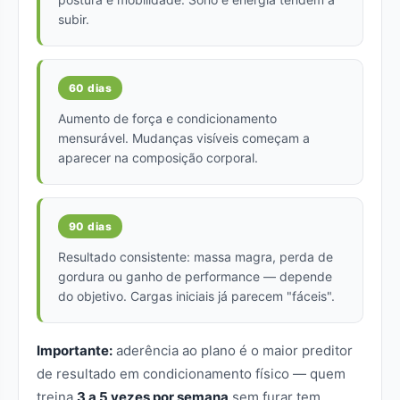
subir.
60 dias
Aumento de força e condicionamento
mensurável. Mudanças visíveis começam a
aparecer na composição corporal.
90 dias
Resultado consistente: massa magra, perda de
gordura ou ganho de performance — depende
do objetivo. Cargas iniciais já parecem "fáceis".
Importante:
aderência ao plano é o maior preditor
de resultado em condicionamento físico — quem
treina
3 a 5 vezes por semana
sem furar tem