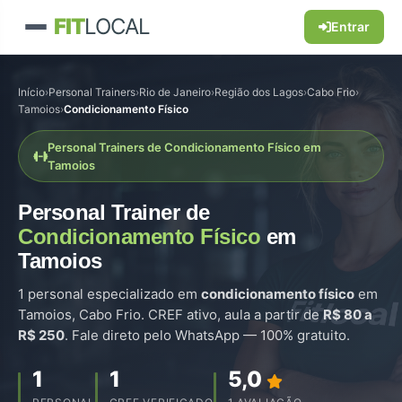
FIT
LOCAL
Entrar
Início
›
Personal Trainers
›
Rio de Janeiro
›
Região dos Lagos
›
Cabo Frio
›
Tamoios
›
Condicionamento Físico
Personal Trainers de Condicionamento Físico em
Tamoios
Personal Trainer de
Condicionamento Físico
em
Tamoios
1 personal especializado em
condicionamento físico
em
Tamoios, Cabo Frio. CREF ativo, aula a partir de
R$ 80 a
R$ 250
. Fale direto pelo WhatsApp — 100% gratuito.
1
1
5,0