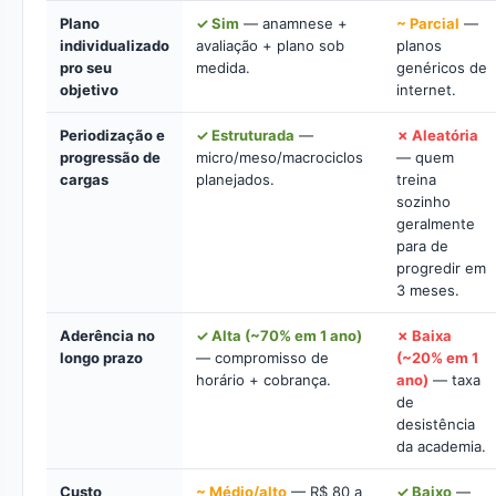
Plano
✓ Sim
— anamnese +
~ Parcial
—
individualizado
avaliação + plano sob
planos
pro seu
medida.
genéricos de
objetivo
internet.
Periodização e
✓ Estruturada
—
✗ Aleatória
progressão de
micro/meso/macrociclos
— quem
cargas
planejados.
treina
sozinho
geralmente
para de
progredir em
3 meses.
Aderência no
✓ Alta (~70% em 1 ano)
✗ Baixa
longo prazo
— compromisso de
(~20% em 1
horário + cobrança.
ano)
— taxa
de
desistência
da academia.
Custo
~ Médio/alto
— R$ 80 a
✓ Baixo
—