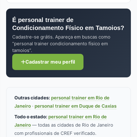
alunos) custam 40% a 60% do valor presencial
condicionamento físico em tamoios já passou
individual. Cada perfil no FitLocal informa as
pelo processo de verificação. Procure pelo selo
modalidades de atendimento disponíveis.
É personal trainer de
"Verificado". Sempre confira o CREF (Conselho
Condicionamento Físico em Tamoios?
Regional de Educação Física) no perfil — sem
registro ativo, não pode atuar. Pra
Cadastre-se grátis. Apareça em buscas como
condicionamento físico especificamente,
“personal trainer condicionamento físico em
formação/especialização adicional faz diferença
tamoios”.
real.
Cadastrar meu perfil
Outras cidades:
personal trainer em Rio de
Janeiro
·
personal trainer em Duque de Caxias
Todo o estado:
personal trainer em Rio de
Janeiro
— todas as cidades de Rio de Janeiro
com profissionais de CREF verificado.