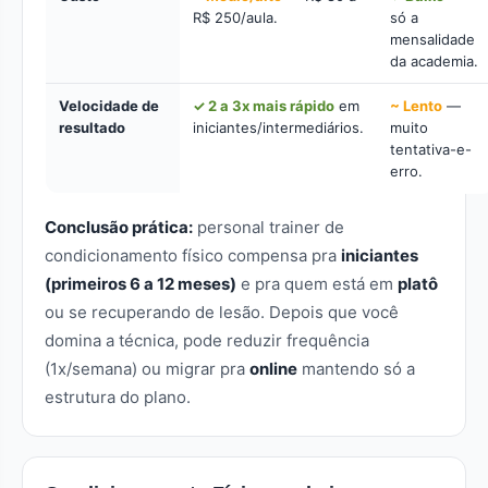
R$ 250/aula.
só a
mensalidade
da academia.
Velocidade de
✓ 2 a 3x mais rápido
em
~ Lento
—
resultado
iniciantes/intermediários.
muito
tentativa-e-
erro.
Conclusão prática:
personal trainer de
condicionamento físico compensa pra
iniciantes
(primeiros 6 a 12 meses)
e pra quem está em
platô
ou se recuperando de lesão. Depois que você
domina a técnica, pode reduzir frequência
(1x/semana) ou migrar pra
online
mantendo só a
estrutura do plano.