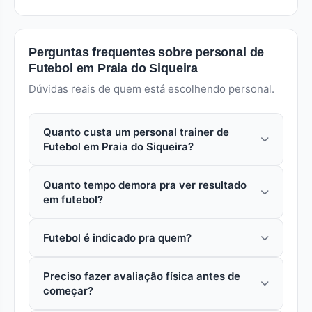
Perguntas frequentes sobre personal de
Futebol em Praia do Siqueira
Dúvidas reais de quem está escolhendo personal.
Quanto custa um personal trainer de
Futebol em Praia do Siqueira?
Em praia do siqueira (Cabo Frio), uma aula avulsa
Quanto tempo demora pra ver resultado
com personal especializado em futebol custa
em futebol?
entre R$ 80 a R$ 250. Pacotes mensais reduzem
o custo por aula em 15% a 30%. Futebol
Depende do objetivo. Em futebol, mudanças
Futebol é indicado pra quem?
iniciais (postura, condicionamento) aparecem em
3 a 4 semanas. Mudanças estéticas significativas
Futebol é indicado pra quem quer trabalhar
pedem 3 a 6 meses de treino consistente.
Preciso fazer avaliação física antes de
especificamente esse objetivo. Personal trainer
Aderência ao plano é o maior preditor de
começar?
faz avaliação inicial pra confirmar adequação ao
resultado.