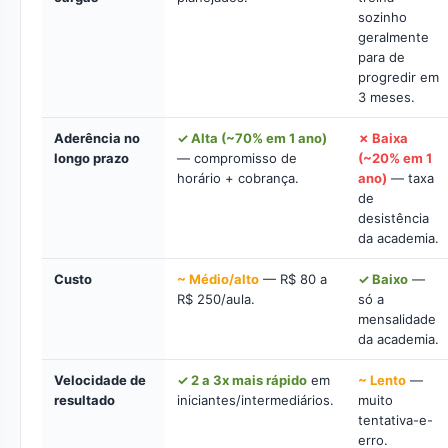
sozinho
geralmente
para de
progredir em
3 meses.
Aderência no
✓ Alta (~70% em 1 ano)
✗ Baixa
longo prazo
— compromisso de
(~20% em 1
horário + cobrança.
ano)
— taxa
de
desistência
da academia.
Custo
~ Médio/alto
— R$ 80 a
✓ Baixo
—
R$ 250/aula.
só a
mensalidade
da academia.
Velocidade de
✓ 2 a 3x mais rápido
em
~ Lento
—
resultado
iniciantes/intermediários.
muito
tentativa-e-
erro.