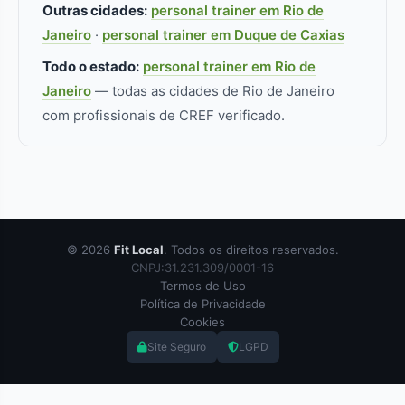
Outras cidades:
personal trainer em Rio de
Janeiro
·
personal trainer em Duque de Caxias
Todo o estado:
personal trainer em Rio de
Janeiro
— todas as cidades de Rio de Janeiro
com profissionais de CREF verificado.
© 2026
Fit Local
. Todos os direitos reservados.
CNPJ:31.231.309/0001-16
Termos de Uso
Política de Privacidade
Cookies
Site Seguro
LGPD