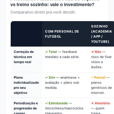
vs treino sozinho: vale o investimento?
Comparativo direto pra você decidir.
SOZINHO
COM PERSONAL DE
(ACADEMIA
FUTEBOL
/ APP /
YOUTUBE)
Correção de
✓ Total
— feedback
✗ Não
—
técnica em
imediato a cada série.
risco de fixar
tempo real
vícios e
lesões.
Plano
✓ Sim
— anamnese +
~ Parcial
—
individualizado
avaliação + plano sob
planos
pro seu
medida.
genéricos de
objetivo
internet.
Periodização e
✓ Estruturada
—
✗ Aleatória
progressão de
micro/meso/macrociclos
— quem
cargas
planejados.
treina