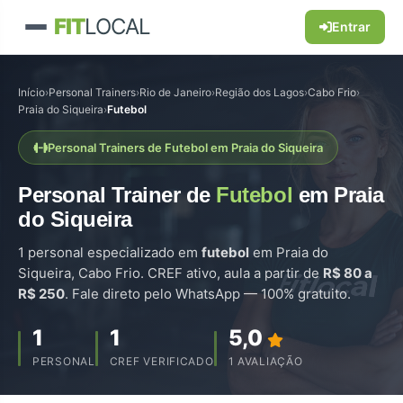
FIT
LOCAL
Entrar
Início
›
Personal Trainers
›
Rio de Janeiro
›
Região dos Lagos
›
Cabo Frio
›
Praia do Siqueira
›
Futebol
Personal Trainers de Futebol em Praia do Siqueira
Personal Trainer de
Futebol
em Praia
do Siqueira
1 personal especializado em
futebol
em Praia do
Siqueira, Cabo Frio. CREF ativo, aula a partir de
R$ 80 a
R$ 250
. Fale direto pelo WhatsApp — 100% gratuito.
1
1
5,0
PERSONAL
CREF VERIFICADO
1 AVALIAÇÃO