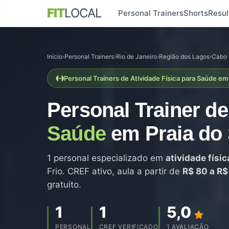
FIT
LOCAL
Personal Trainers
Shorts
Resul
Início
›
Personal Trainers
›
Rio de Janeiro
›
Região dos Lagos
›
Cabo 
Personal Trainers de Atividade Física para Saúde em 
Personal Trainer d
Saúde
em Praia do 
1 personal especializado em
atividade físi
Frio. CREF ativo, aula a partir de
R$ 80 a R$
gratuito.
1
1
5,0
PERSONAL
CREF VERIFICADO
1 AVALIAÇÃO