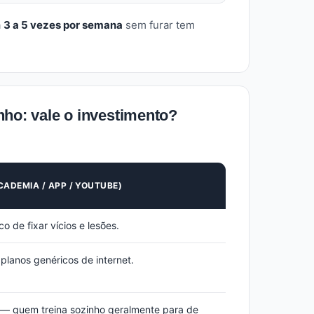
a
3 a 5 vezes por semana
sem furar tem
nho: vale o investimento?
CADEMIA / APP / YOUTUBE)
o de fixar vícios e lesões.
lanos genéricos de internet.
— quem treina sozinho geralmente para de