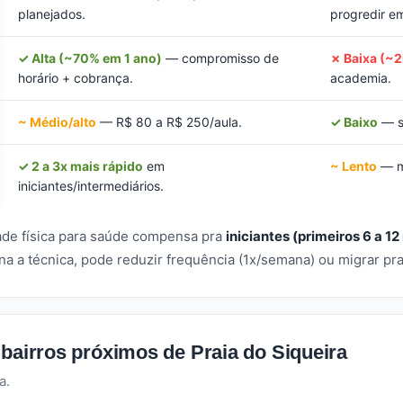
planejados.
progredir e
✓ Alta (~70% em 1 ano)
— compromisso de
✗ Baixa (~
horário + cobrança.
academia.
~ Médio/alto
— R$ 80 a R$ 250/aula.
✓ Baixo
— s
✓ 2 a 3x mais rápido
em
~ Lento
— mu
iniciantes/intermediários.
dade física para saúde compensa pra
iniciantes (primeiros 6 a 1
a a técnica, pode reduzir frequência (1x/semana) ou migrar pr
 bairros próximos de Praia do Siqueira
a.