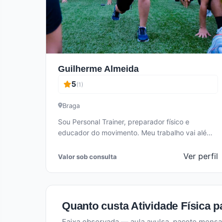
Guilherme Almeida
5
(1)
Braga
Sou Personal Trainer, preparador físico e
educador do movimento. Meu trabalho vai além
do treino: meu foco é promover qualidade…
Ver perfil
Valor sob consulta
Quanto custa Atividade Física 
Faixa observada — aula avulsa, pacote mensa