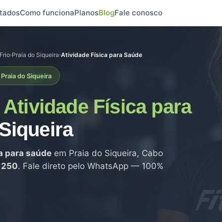
tados
Como funciona
Planos
Blog
Fale conosco
Frio
›
Praia do Siqueira
›
Atividade Física para Saúde
Praia do Siqueira
e
Atividade Física para
Siqueira
ca para saúde
em Praia do Siqueira, Cabo
 250
. Fale direto pelo WhatsApp — 100%