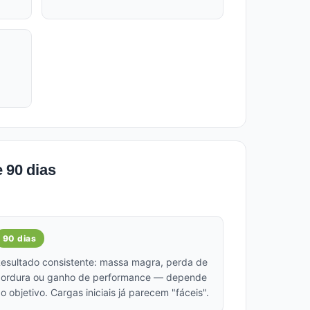
 90 dias
90 dias
esultado consistente: massa magra, perda de
ordura ou ganho de performance — depende
o objetivo. Cargas iniciais já parecem "fáceis".