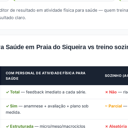
ditor de resultado em atividade física para saúde — quem trein
ultado claro.
ra Saúde em Praia do Siqueira vs treino sozi
COM PERSONAL DE ATIVIDADE FÍSICA PARA
SOZINHO (A
SAÚDE
✓ Total
— feedback imediato a cada série.
✗ Não
— risc
✓ Sim
— anamnese + avaliação + plano sob
~ Parcial
— p
medida.
✓ Estruturada
— micro/meso/macrociclos
✗ Aleatória