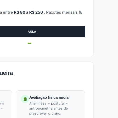
ta entre
R$ 80 a R$ 250
. Pacotes mensais (8
AULA
—
ueira
Avaliação física inicial
 em
Anamnese + postural +
 =
antropometria antes de
prescrever o plano.