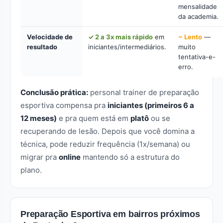
mensalidade
da academia.
Velocidade de
✓ 2 a 3x mais rápido
em
~ Lento
—
resultado
iniciantes/intermediários.
muito
tentativa-e-
erro.
Conclusão prática:
personal trainer de preparação
esportiva compensa pra
iniciantes (primeiros 6 a
12 meses)
e pra quem está em
platô
ou se
recuperando de lesão. Depois que você domina a
técnica, pode reduzir frequência (1x/semana) ou
migrar pra
online
mantendo só a estrutura do
plano.
Preparação Esportiva em bairros próximos