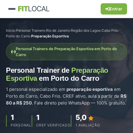
FIT
LOCAL
Entrar
Início
›
Personal Trainers
›
Rio de Janeiro
›
Região dos Lagos
›
Cabo Frio
›
Porto do Carro
›
Preparação Esportiva
Personal Trainers de Preparação Esportiva em Porto do
Carro
Personal Trainer de
Preparação
Esportiva
em Porto do Carro
1 personal especializado em
preparação esportiva
em
Porto do Carro, Cabo Frio. CREF ativo, aula a partir de
R$
80 a R$ 250
. Fale direto pelo WhatsApp — 100% gratuito.
1
1
5,0
PERSONAL
CREF VERIFICADO
1 AVALIAÇÃO