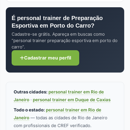
alunos) custam 40% a 60% do valor presencial
preparação esportiva em porto do carro já
individual. Cada perfil no FitLocal informa as
passou pelo processo de verificação. Procure
modalidades de atendimento disponíveis.
É personal trainer de Preparação
pelo selo "Verificado". Sempre confira o CREF
Esportiva em Porto do Carro?
(Conselho Regional de Educação Física) no perfil
— sem registro ativo, não pode atuar. Pra
Cadastre-se grátis. Apareça em buscas como
preparação esportiva especificamente,
“personal trainer preparação esportiva em porto do
formação/especialização adicional faz diferença
carro”.
real.
Cadastrar meu perfil
Outras cidades:
personal trainer em Rio de
Janeiro
·
personal trainer em Duque de Caxias
Todo o estado:
personal trainer em Rio de
Janeiro
— todas as cidades de Rio de Janeiro
com profissionais de CREF verificado.