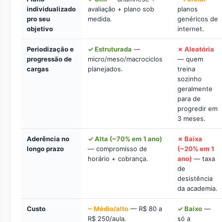
individualizado
avaliação + plano sob
planos
pro seu
medida.
genéricos de
objetivo
internet.
Periodização e
✓ Estruturada
—
✗ Aleatória
progressão de
micro/meso/macrociclos
— quem
cargas
planejados.
treina
sozinho
geralmente
para de
progredir em
3 meses.
Aderência no
✓ Alta (~70% em 1 ano)
✗ Baixa
longo prazo
— compromisso de
(~20% em 1
horário + cobrança.
ano)
— taxa
de
desistência
da academia.
Custo
~ Médio/alto
— R$ 80 a
✓ Baixo
—
R$ 250/aula.
só a