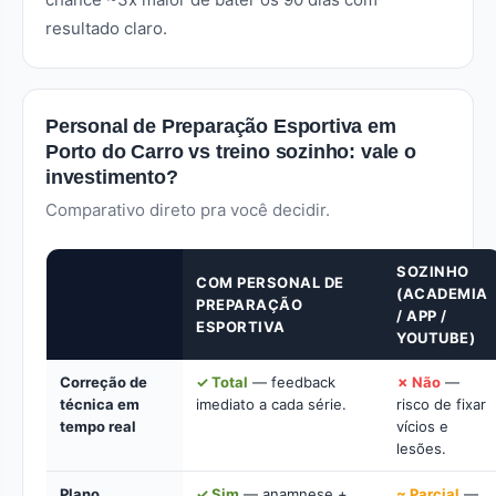
resultado claro.
Personal de Preparação Esportiva em
Porto do Carro vs treino sozinho: vale o
investimento?
Comparativo direto pra você decidir.
SOZINHO
COM PERSONAL DE
(ACADEMIA
PREPARAÇÃO
/ APP /
ESPORTIVA
YOUTUBE)
Correção de
✓ Total
— feedback
✗ Não
—
técnica em
imediato a cada série.
risco de fixar
tempo real
vícios e
lesões.
Plano
✓ Sim
— anamnese +
~ Parcial
—