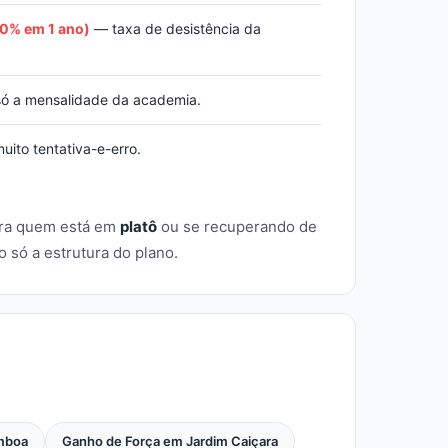
20% em 1 ano)
— taxa de desistência da
ó a mensalidade da academia.
ito tentativa-e-erro.
ra quem está em
platô
ou se recuperando de
só a estrutura do plano.
mboa
Ganho de Força em Jardim Caiçara