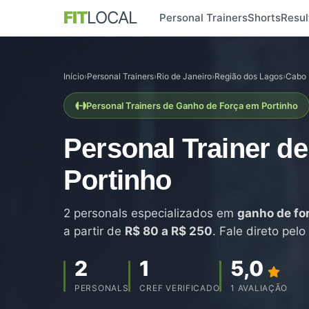
FIT
LOCAL
Personal Trainers
Shorts
Resul
Início
›
Personal Trainers
›
Rio de Janeiro
›
Região dos Lagos
›
Cabo 
Personal Trainers de Ganho de Força em Portinho
Personal Trainer d
Portinho
2 personals especializados em
ganho de fo
a partir de
R$ 80 a R$ 250
. Fale direto pe
2
1
5,0
PERSONALS
CREF VERIFICADO
1 AVALIAÇÃO