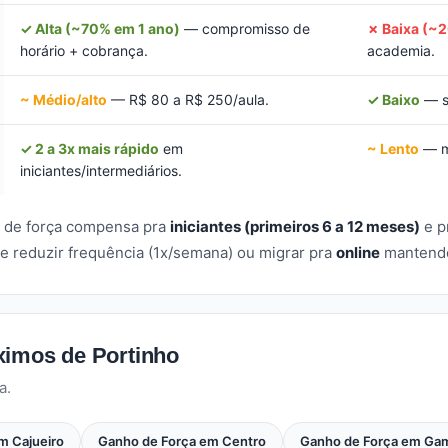
✓ Alta (~70% em 1 ano)
— compromisso de
✗ Baixa (~
horário + cobrança.
academia.
~ Médio/alto
— R$ 80 a R$ 250/aula.
✓ Baixo
— s
✓ 2 a 3x mais rápido
em
~ Lento
— mu
iniciantes/intermediários.
o de força compensa pra
iniciantes (primeiros 6 a 12 meses)
e p
e reduzir frequência (1x/semana) ou migrar pra
online
mantendo 
ximos de Portinho
a.
m Cajueiro
Ganho de Força em Centro
Ganho de Força em Ga