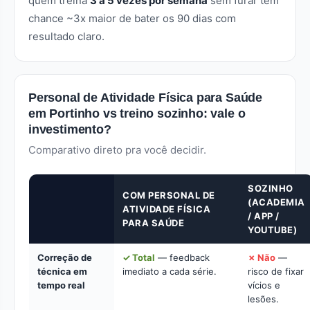
quem treina
3 a 5 vezes por semana
sem furar tem
chance ~3x maior de bater os 90 dias com
resultado claro.
Personal de Atividade Física para Saúde
em Portinho vs treino sozinho: vale o
investimento?
Comparativo direto pra você decidir.
SOZINHO
COM PERSONAL DE
(ACADEMIA
ATIVIDADE FÍSICA
/ APP /
PARA SAÚDE
YOUTUBE)
Correção de
✓ Total
— feedback
✗ Não
—
técnica em
imediato a cada série.
risco de fixar
tempo real
vícios e
lesões.