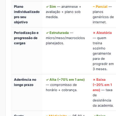
Plano
✓ Sim
— anamnese +
~ Parcial
—
individualizado
avaliação + plano sob
planos
pro seu
medida.
genéricos de
objetivo
internet.
Periodização e
✓ Estruturada
—
✗ Aleatória
progressão de
micro/meso/macrociclos
— quem
cargas
planejados.
treina
sozinho
geralmente
para de
progredir em
3 meses.
Aderência no
✓ Alta (~70% em 1 ano)
✗ Baixa
longo prazo
— compromisso de
(~20% em 1
horário + cobrança.
ano)
— taxa
de
desistência
da academia.