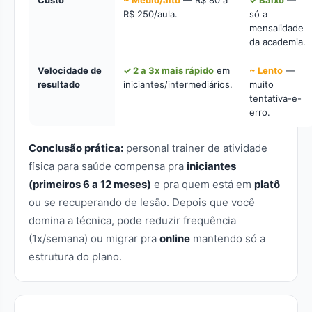
Custo
~ Médio/alto
— R$ 80 a
✓ Baixo
—
R$ 250/aula.
só a
mensalidade
da academia.
Velocidade de
✓ 2 a 3x mais rápido
em
~ Lento
—
resultado
iniciantes/intermediários.
muito
tentativa-e-
erro.
Conclusão prática:
personal trainer de atividade
física para saúde compensa pra
iniciantes
(primeiros 6 a 12 meses)
e pra quem está em
platô
ou se recuperando de lesão. Depois que você
domina a técnica, pode reduzir frequência
(1x/semana) ou migrar pra
online
mantendo só a
estrutura do plano.