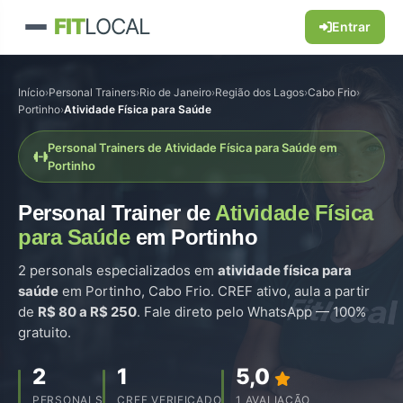
FIT
LOCAL
Entrar
Início
›
Personal Trainers
›
Rio de Janeiro
›
Região dos Lagos
›
Cabo Frio
›
Portinho
›
Atividade Física para Saúde
Personal Trainers de Atividade Física para Saúde em
Portinho
Personal Trainer de
Atividade Física
para Saúde
em Portinho
2 personals especializados em
atividade física para
saúde
em Portinho, Cabo Frio. CREF ativo, aula a partir
de
R$ 80 a R$ 250
. Fale direto pelo WhatsApp — 100%
gratuito.
2
1
5,0
PERSONALS
CREF VERIFICADO
1 AVALIAÇÃO