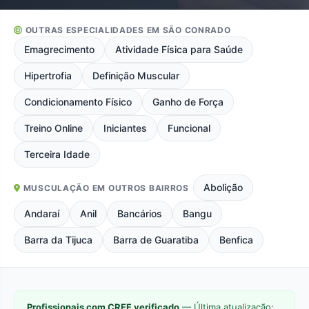
OUTRAS ESPECIALIDADES EM SÃO CONRADO
Emagrecimento
Atividade Física para Saúde
Hipertrofia
Definição Muscular
Condicionamento Físico
Ganho de Força
Treino Online
Iniciantes
Funcional
Terceira Idade
Abolição
MUSCULAÇÃO EM OUTROS BAIRROS
Andaraí
Anil
Bancários
Bangu
Barra da Tijuca
Barra de Guaratiba
Benfica
Profissionais com CREF verificado
— Última atualização: