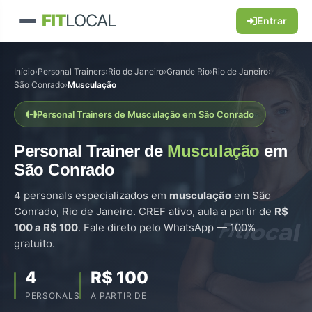
FIT
LOCAL
Entrar
Início
›
Personal Trainers
›
Rio de Janeiro
›
Grande Rio
›
Rio de Janeiro
›
São Conrado
›
Musculação
Personal Trainers de Musculação em São Conrado
Personal Trainer de
Musculação
em
São Conrado
4 personals especializados em
musculação
em São
Conrado, Rio de Janeiro. CREF ativo, aula a partir de
R$
100 a R$ 100
. Fale direto pelo WhatsApp — 100%
gratuito.
4
R$ 100
PERSONALS
A PARTIR DE