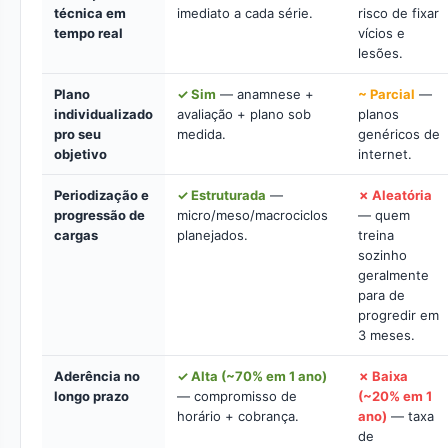
técnica em
imediato a cada série.
risco de fixar
tempo real
vícios e
lesões.
Plano
✓ Sim
— anamnese +
~ Parcial
—
individualizado
avaliação + plano sob
planos
pro seu
medida.
genéricos de
objetivo
internet.
Periodização e
✓ Estruturada
—
✗ Aleatória
progressão de
micro/meso/macrociclos
— quem
cargas
planejados.
treina
sozinho
geralmente
para de
progredir em
3 meses.
Aderência no
✓ Alta (~70% em 1 ano)
✗ Baixa
longo prazo
— compromisso de
(~20% em 1
horário + cobrança.
ano)
— taxa
de