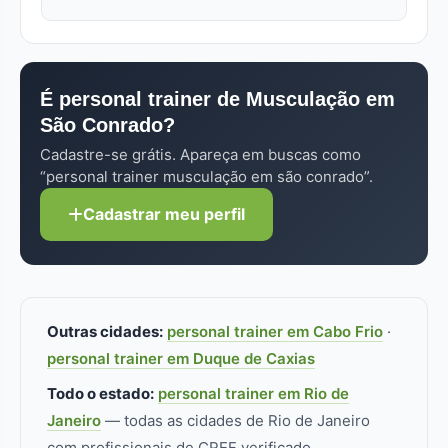
(videochamada + plano de treino por aplicativo).
médica.
Aulas online ou em grupo (2 a 4 alunos) custam
Sempre confira o CREF (Conselho Regional de
40% a 60% do valor presencial individual. Cada
Educação Física) no perfil — sem registro ativo,
perfil no FitLocal informa as modalidades de
não pode atuar. Pra musculação
atendimento disponíveis.
É personal trainer de Musculação em
especificamente, formação/especialização
São Conrado?
adicional faz diferença real.
Cadastre-se grátis. Apareça em buscas como
“personal trainer musculação em são conrado”.
Cadastrar meu perfil
Outras cidades:
personal trainer em Cabo Frio
·
personal trainer em Duque de Caxias
Todo o estado:
personal trainer em Rio de
Janeiro
— todas as cidades de Rio de Janeiro
com profissionais de CREF verificado.