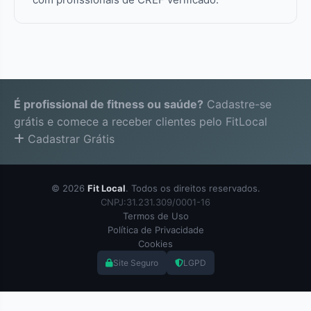
É profissional de fitness ou saúde?
Cadastre-se
grátis e comece a receber clientes pelo FitLocal
Cadastrar Grátis
© 2026
Fit Local
. Todos os direitos reservados.
CNPJ:31.231.309/0001-16
Termos de Uso
Política de Privacidade
Cookies
Site Seguro
LGPD