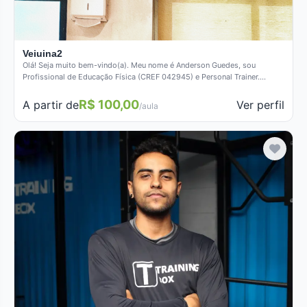
Veiuina2
Olá! Seja muito bem-vindo(a). Meu nome é Anderson Guedes, sou
Profissional de Educação Física (CREF 042945) e Personal Trainer.
Minha…
R$ 100,00
Ver perfil
A partir de
/aula