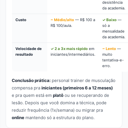
desistência
da academia.
Custo
~ Médio/alto
— R$ 100 a
✓ Baixo
—
R$ 100/aula.
só a
mensalidade
da academia.
Velocidade de
✓ 2 a 3x mais rápido
em
~ Lento
—
resultado
iniciantes/intermediários.
muito
tentativa-e-
erro.
Conclusão prática:
personal trainer de musculação
compensa pra
iniciantes (primeiros 6 a 12 meses)
e pra quem está em
platô
ou se recuperando de
lesão. Depois que você domina a técnica, pode
reduzir frequência (1x/semana) ou migrar pra
online
mantendo só a estrutura do plano.