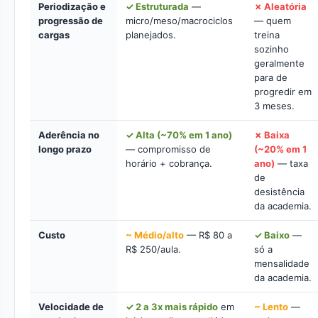
Periodização e
✓ Estruturada
—
✗ Aleatória
progressão de
micro/meso/macrociclos
— quem
cargas
planejados.
treina
sozinho
geralmente
para de
progredir em
3 meses.
Aderência no
✓ Alta (~70% em 1 ano)
✗ Baixa
longo prazo
— compromisso de
(~20% em 1
horário + cobrança.
ano)
— taxa
de
desistência
da academia.
Custo
~ Médio/alto
— R$ 80 a
✓ Baixo
—
R$ 250/aula.
só a
mensalidade
da academia.
Velocidade de
✓ 2 a 3x mais rápido
em
~ Lento
—