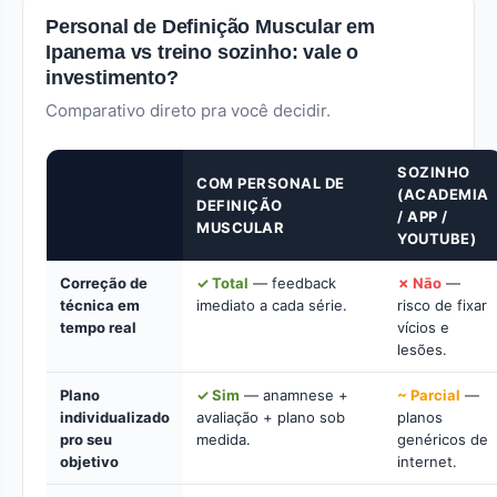
Personal de Definição Muscular em
Ipanema vs treino sozinho: vale o
investimento?
Comparativo direto pra você decidir.
SOZINHO
COM PERSONAL DE
(ACADEMIA
DEFINIÇÃO
/ APP /
MUSCULAR
YOUTUBE)
Correção de
✓ Total
— feedback
✗ Não
—
técnica em
imediato a cada série.
risco de fixar
tempo real
vícios e
lesões.
Plano
✓ Sim
— anamnese +
~ Parcial
—
individualizado
avaliação + plano sob
planos
pro seu
medida.
genéricos de
objetivo
internet.