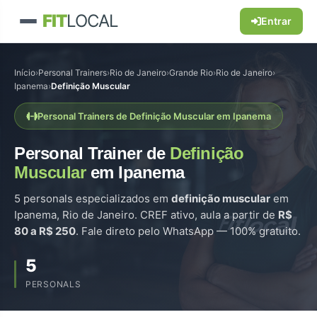
FIT
LOCAL
Entrar
Início
›
Personal Trainers
›
Rio de Janeiro
›
Grande Rio
›
Rio de Janeiro
›
Ipanema
›
Definição Muscular
Personal Trainers de Definição Muscular em Ipanema
Personal Trainer de
Definição
Muscular
em Ipanema
5 personals especializados em
definição muscular
em
Ipanema, Rio de Janeiro. CREF ativo, aula a partir de
R$
80 a R$ 250
. Fale direto pelo WhatsApp — 100% gratuito.
5
PERSONALS