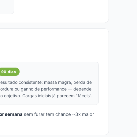
90 dias
esultado consistente: massa magra, perda de
ordura ou ganho de performance — depende
o objetivo. Cargas iniciais já parecem "fáceis".
por semana
sem furar tem chance ~3x maior