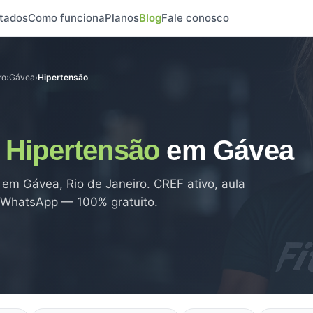
tados
Como funciona
Planos
Blog
Fale conosco
ro
›
Gávea
›
Hipertensão
e
Hipertensão
em Gávea
em Gávea, Rio de Janeiro. CREF ativo, aula
lo WhatsApp — 100% gratuito.