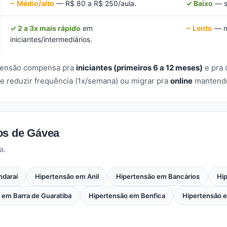
~ Médio/alto
— R$ 80 a R$ 250/aula.
✓ Baixo
— s
✓ 2 a 3x mais rápido
em
~ Lento
— mu
iniciantes/intermediários.
rtensão compensa pra
iniciantes (primeiros 6 a 12 meses)
e pra
e reduzir frequência (1x/semana) ou migrar pra
online
mantendo 
os de Gávea
a.
ndaraí
Hipertensão em Anil
Hipertensão em Bancários
Hi
 em Barra de Guaratiba
Hipertensão em Benfica
Hipertensão e