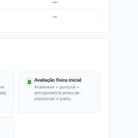
—
—
Avaliação física inicial
 em
Anamnese + postural +
eal.
antropometria antes de
prescrever o plano.