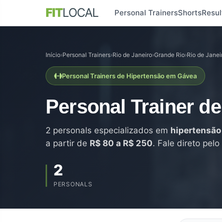
FIT
LOCAL
Personal Trainers
Shorts
Resul
Início
›
Personal Trainers
›
Rio de Janeiro
›
Grande Rio
›
Rio de Janei
Personal Trainers de Hipertensão em Gávea
Personal Trainer d
2 personals especializados em
hipertensão
a partir de
R$ 80 a R$ 250
. Fale direto pe
2
PERSONALS