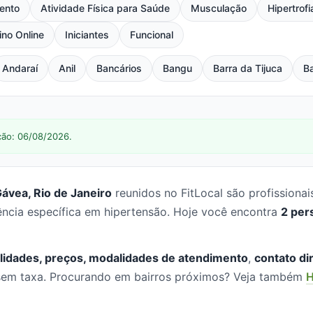
ento
Atividade Física para Saúde
Musculação
Hipertrofi
ino Online
Iniciantes
Funcional
Andaraí
Anil
Bancários
Bangu
Barra da Tijuca
Ba
ção: 06/08/2026.
ávea, Rio de Janeiro
reunidos no FitLocal são profissiona
ncia específica em hipertensão. Hoje você encontra
2 per
lidades, preços, modalidades de atendimento
,
contato di
, sem taxa. Procurando em bairros próximos? Veja também
H