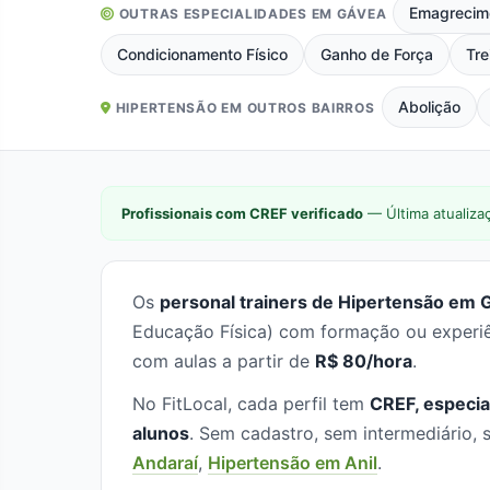
Emagrecim
OUTRAS ESPECIALIDADES EM GÁVEA
Condicionamento Físico
Ganho de Força
Tre
Abolição
HIPERTENSÃO EM OUTROS BAIRROS
Profissionais com CREF verificado
— Última atualiza
Os
personal trainers de Hipertensão em G
Educação Física) com formação ou experiê
com aulas a partir de
R$ 80/hora
.
No FitLocal, cada perfil tem
CREF, especia
alunos
. Sem cadastro, sem intermediário
Andaraí
,
Hipertensão em Anil
.