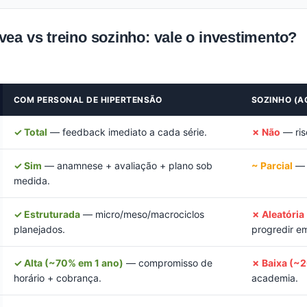
ea vs treino sozinho: vale o investimento?
COM PERSONAL DE HIPERTENSÃO
SOZINHO (A
✓ Total
— feedback imediato a cada série.
✗ Não
— risc
✓ Sim
— anamnese + avaliação + plano sob
~ Parcial
— p
medida.
✓ Estruturada
— micro/meso/macrociclos
✗ Aleatória
planejados.
progredir e
✓ Alta (~70% em 1 ano)
— compromisso de
✗ Baixa (~
horário + cobrança.
academia.