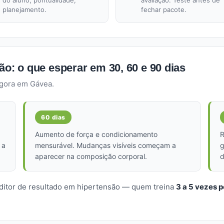
do aluno, pontualidade,
avaliação. Teste antes de
planejamento.
fechar pacote.
ão: o que esperar em 30, 60 e 90 dias
agora em Gávea.
60 dias
Aumento de força e condicionamento
R
 a
mensurável. Mudanças visíveis começam a
g
aparecer na composição corporal.
d
editor de resultado em hipertensão — quem treina
3 a 5 vezes 