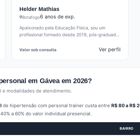
Helder Mathias
6 anos de exp.
Botafogo
Apaixonado pela Educação Física, sou um
profissional formado desde 2019, pós-graduado
em Cinesiologia e Biomecânica, especializado em
técnicas posturais. Como…
Ver perfil
Valor sob consulta
 personal em Gávea em 2026?
l e modalidades de atendimento.
l
de hipertensão com personal trainer custa entre
R$ 80 a R$ 
40% a 60% do valor individual presencial.
BAIRRO