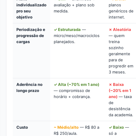
individualizado
avaliação + plano sob
planos
pro seu
medida.
genéricos de
objetivo
internet.
Periodização e
✓ Estruturada
—
✗ Aleatória
progressão de
micro/meso/macrociclos
— quem
cargas
planejados.
treina
sozinho
geralmente
para de
progredir em
3 meses.
Aderência no
✓ Alta (~70% em 1 ano)
✗ Baixa
longo prazo
— compromisso de
(~20% em 1
horário + cobrança.
ano)
— taxa
de
desistência
da academia.
Custo
~ Médio/alto
— R$ 80 a
✓ Baixo
—
R$ 250/aula.
só a