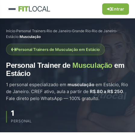
FIT
LOCAL
Entrar
Início
›
Personal Trainers
›
Rio de Janeiro
›
Grande Rio
›
Rio de Janeiro
›
Estácio
›
Musculação
Personal Trainers de Musculação em Estácio
Personal Trainer de
Musculação
em
Estácio
1 personal especializado em
musculação
em Estácio, Rio
de Janeiro. CREF ativo, aula a partir de
R$ 80 a R$ 250
.
Fale direto pelo WhatsApp — 100% gratuito.
1
PERSONAL