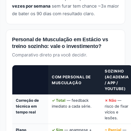
vezes por semana
sem furar tem chance ~3x maior
de bater os 90 dias com resultado claro.
Personal de Musculação em Estácio vs
treino sozinho: vale o investimento?
Comparativo direto pra você decidir.
SOZINHO
COM PERSONAL DE
(ACADEMIA
MUSCULAÇÃO
/ APP /
YOUTUBE)
Correção de
✓ Total
— feedback
✗ Não
—
técnica em
imediato a cada série.
risco de fixar
tempo real
vícios e
lesões.
Plano
✓ Sim
— anamnese +
~ Parcial
—