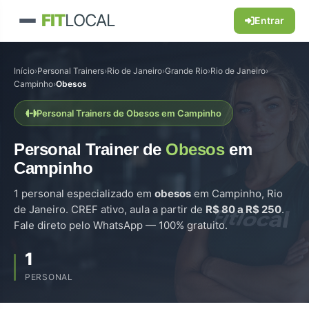
FIT
LOCAL
Entrar
Início
›
Personal Trainers
›
Rio de Janeiro
›
Grande Rio
›
Rio de Janeiro
›
Campinho
›
Obesos
Personal Trainers de Obesos em Campinho
Personal Trainer de
Obesos
em
Campinho
1 personal especializado em
obesos
em Campinho, Rio
de Janeiro. CREF ativo, aula a partir de
R$ 80 a R$ 250
.
Fale direto pelo WhatsApp — 100% gratuito.
1
PERSONAL