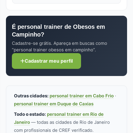
médica.
Aulas online ou em grupo (2 a 4 alunos) custam
Sempre confira o CREF (Conselho Regional de
40% a 60% do valor presencial individual. Cada
Educação Física) no perfil — sem registro ativo,
perfil no FitLocal informa as modalidades de
não pode atuar. Pra obesos especificamente,
atendimento disponíveis.
É personal trainer de Obesos em
formação/especialização adicional faz diferença
Campinho?
real.
Cadastre-se grátis. Apareça em buscas como
“personal trainer obesos em campinho”.
Cadastrar meu perfil
Outras cidades:
personal trainer em Cabo Frio
·
personal trainer em Duque de Caxias
Todo o estado:
personal trainer em Rio de
Janeiro
— todas as cidades de Rio de Janeiro
com profissionais de CREF verificado.