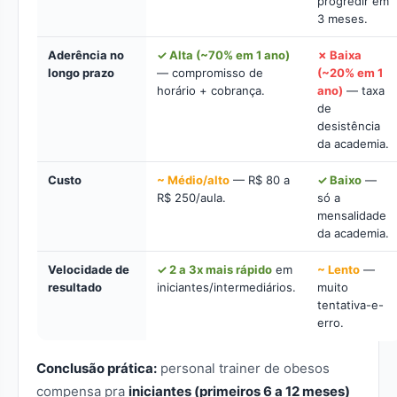
progredir em
3 meses.
Aderência no
✓ Alta (~70% em 1 ano)
✗ Baixa
longo prazo
— compromisso de
(~20% em 1
horário + cobrança.
ano)
— taxa
de
desistência
da academia.
Custo
~ Médio/alto
— R$ 80 a
✓ Baixo
—
R$ 250/aula.
só a
mensalidade
da academia.
Velocidade de
✓ 2 a 3x mais rápido
em
~ Lento
—
resultado
iniciantes/intermediários.
muito
tentativa-e-
erro.
Conclusão prática:
personal trainer de obesos
compensa pra
iniciantes (primeiros 6 a 12 meses)