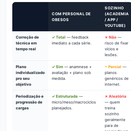
SOZINHO
COM PERSONAL DE
(ACADEMIA
OBESOS
/ APP /
YOUTUBE)
Correção de
✓ Total
— feedback
✗ Não
—
técnica em
imediato a cada série.
risco de fixar
tempo real
vícios e
lesões.
Plano
✓ Sim
— anamnese +
~ Parcial
—
individualizado
avaliação + plano sob
planos
pro seu
medida.
genéricos de
objetivo
internet.
Periodização e
✓ Estruturada
—
✗ Aleatória
progressão de
micro/meso/macrociclos
— quem
cargas
planejados.
treina
sozinho
geralmente
para de