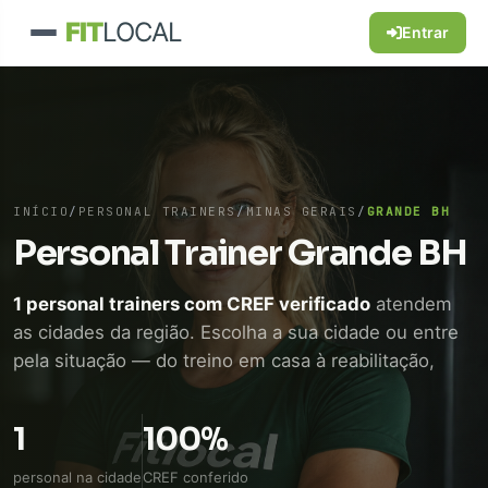
FIT
LOCAL
Entrar
INÍCIO
/
PERSONAL TRAINERS
/
MINAS GERAIS
/
GRANDE BH
Personal Trainer Grande BH
1 personal trainers com CREF verificado
atendem
as cidades da região. Escolha a sua cidade ou entre
pela situação — do treino em casa à reabilitação,
passando por quem voltou a treinar depois dos 50.
Conversa direta pelo WhatsApp, sem mensalidade
1
100%
de plataforma.
personal na cidade
CREF conferido