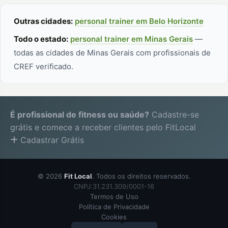
Outras cidades:
personal trainer em Belo Horizonte
Todo o estado:
personal trainer em Minas Gerais
—
todas as cidades de Minas Gerais com profissionais de
CREF verificado.
É profissional de fitness ou saúde?
Cadastre-se
grátis e comece a receber clientes pelo FitLocal
Cadastrar Grátis
© 2026
Fit Local
. Todos os direitos reservados.
CNPJ:31.231.309/0001-16
Termos de Uso
Política de Privacidade
Cookies