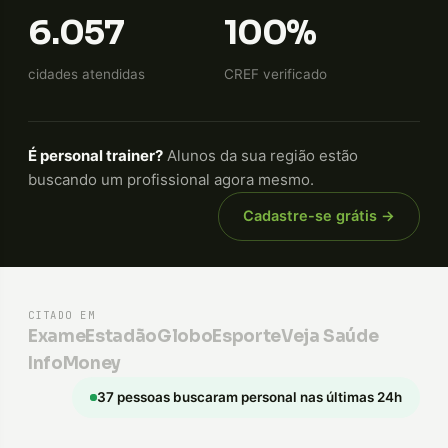
6.057
100%
cidades atendidas
CREF verificado
É personal trainer?
Alunos da sua região estão
buscando um profissional agora mesmo.
Cadastre-se grátis →
CITADO EM
Exame
Estadão
GloboEsporte
Veja Saúde
InfoMoney
37 pessoas buscaram personal nas últimas 24h