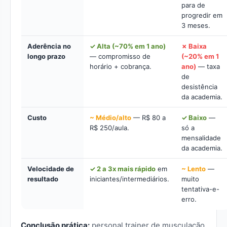
para de
progredir em
3 meses.
Aderência no
✓ Alta (~70% em 1 ano)
✗ Baixa
longo prazo
— compromisso de
(~20% em 1
horário + cobrança.
ano)
— taxa
de
desistência
da academia.
Custo
~ Médio/alto
— R$ 80 a
✓ Baixo
—
R$ 250/aula.
só a
mensalidade
da academia.
Velocidade de
✓ 2 a 3x mais rápido
em
~ Lento
—
resultado
iniciantes/intermediários.
muito
tentativa-e-
erro.
Conclusão prática:
personal trainer de musculação