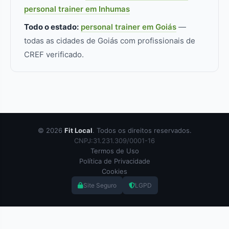
personal trainer em Inhumas
Todo o estado:
personal trainer em Goiás
—
todas as cidades de Goiás com profissionais de
CREF verificado.
© 2026
Fit Local
. Todos os direitos reservados.
CNPJ:31.231.309/0001-16
Termos de Uso
Política de Privacidade
Cookies
Site Seguro
LGPD