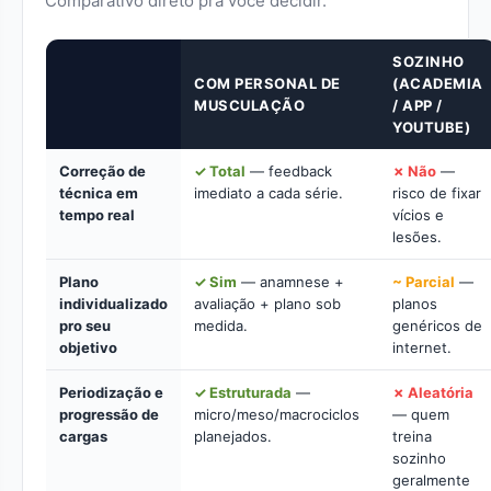
Comparativo direto pra você decidir.
SOZINHO
COM PERSONAL DE
(ACADEMIA
MUSCULAÇÃO
/ APP /
YOUTUBE)
Correção de
✓ Total
— feedback
✗ Não
—
técnica em
imediato a cada série.
risco de fixar
tempo real
vícios e
lesões.
Plano
✓ Sim
— anamnese +
~ Parcial
—
individualizado
avaliação + plano sob
planos
pro seu
medida.
genéricos de
objetivo
internet.
Periodização e
✓ Estruturada
—
✗ Aleatória
progressão de
micro/meso/macrociclos
— quem
cargas
planejados.
treina
sozinho
geralmente