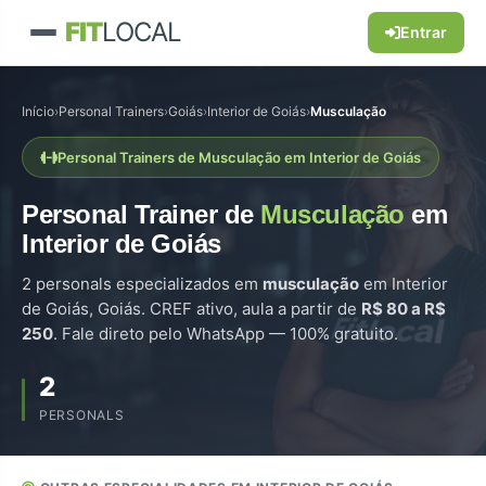
FIT
LOCAL
Entrar
Início
›
Personal Trainers
›
Goiás
›
Interior de Goiás
›
Musculação
Personal Trainers de Musculação em Interior de Goiás
Personal Trainer de
Musculação
em
Interior de Goiás
2 personals especializados em
musculação
em Interior
de Goiás, Goiás. CREF ativo, aula a partir de
R$ 80 a R$
250
. Fale direto pelo WhatsApp — 100% gratuito.
2
PERSONALS