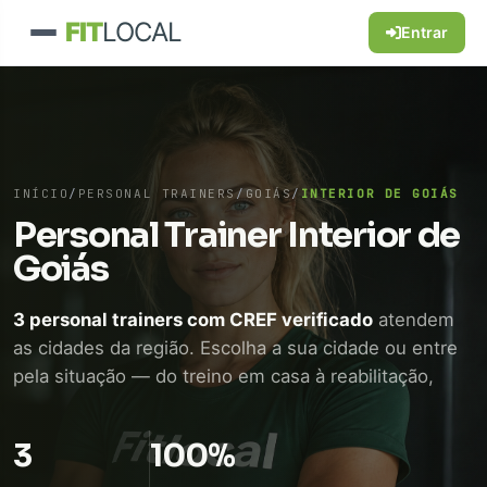
FIT
LOCAL
Entrar
INÍCIO
/
PERSONAL TRAINERS
/
GOIÁS
/
INTERIOR DE GOIÁS
Personal Trainer Interior de
Goiás
3 personal trainers com CREF verificado
atendem
as cidades da região. Escolha a sua cidade ou entre
pela situação — do treino em casa à reabilitação,
passando por quem voltou a treinar depois dos 50.
Conversa direta pelo WhatsApp, sem mensalidade
3
100%
de plataforma.