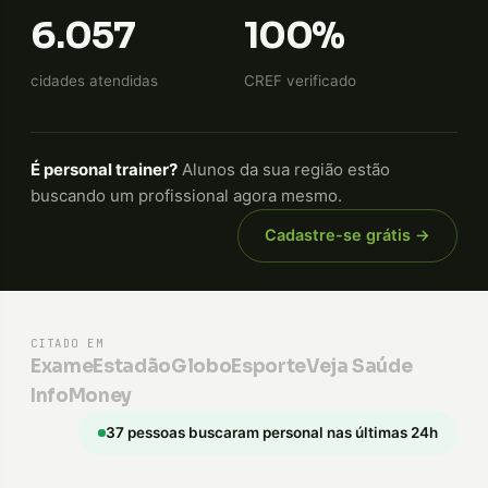
6.057
100%
cidades atendidas
CREF verificado
É personal trainer?
Alunos da sua região estão
buscando um profissional agora mesmo.
Cadastre-se grátis →
CITADO EM
Exame
Estadão
GloboEsporte
Veja Saúde
InfoMoney
37 pessoas buscaram personal nas últimas 24h