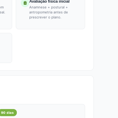
Avaliação física inicial
 em
Anamnese + postural +
eal.
antropometria antes de
prescrever o plano.
90 dias