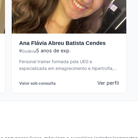
Ana Flávia Abreu Batista Cendes
5 anos de exp.
Goiânia
Personal trainer formada pela UEG e
especializada em emagrecimento e hipertrofia,
com 5 anos de experiência. Treinos
personalizados EM CASA…
Ver perfil
Valor sob consulta