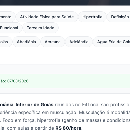
mento
Atividade Física para Saúde
Hipertrofia
Definição
Funcional
Terceira Idade
oiás
Abadiânia
Acreúna
Adelândia
Água Fria de Goi
ção: 07/08/2026.
iânia, Interior de Goiás
reunidos no FitLocal são profissi
iência específica em musculação. Musculação é modalidade
 Foco em força, hipertrofia (ganho de massa) e condicion
a, com aulas a partir de
R$ 80/hora
.