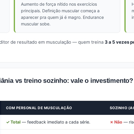
Aumento de força nítido nos exercícios
H
principais. Definição muscular começa a
m
aparecer pra quem já é magro. Endurance
i
muscular sobe.
editor de resultado em musculação — quem treina
3 a 5 vezes 
nia vs treino sozinho: vale o investimento?
COM PERSONAL DE MUSCULAÇÃO
SOZINHO (A
✓ Total
— feedback imediato a cada série.
✗ Não
— risc