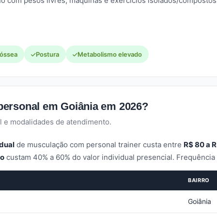
no com pesos livres, máquinas e exercícios isolados/compostos.
 óssea
Postura
Metabolismo elevado
personal em Goiânia em 2026?
l e modalidades de atendimento.
idual
de musculação com personal trainer custa entre
R$ 80 a 
po
custam 40% a 60% do valor individual presencial. Frequênci
BAIRRO
Goiânia