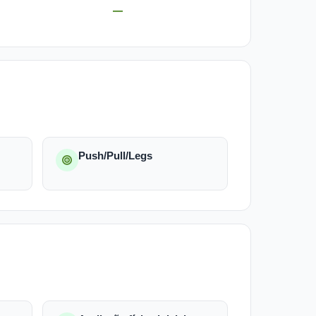
—
Push/Pull/Legs