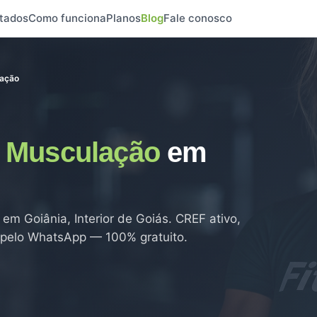
tados
Como funciona
Planos
Blog
Fale conosco
ação
e
Musculação
em
em Goiânia, Interior de Goiás. CREF ativo,
o pelo WhatsApp — 100% gratuito.