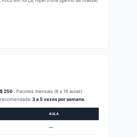
 Foco em força, hipertrofia (ganho de massa)
R$ 250
. Pacotes mensais (8 a 16 aulas)
a recomendada:
3 a 5 vezes por semana
.
AULA
—