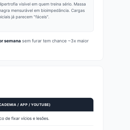
ipertrofia visível em quem treina sério. Massa
agra mensurável em bioimpedância. Cargas
niciais já parecem "fáceis".
por semana
sem furar tem chance ~3x maior
CADEMIA / APP / YOUTUBE)
o de fixar vícios e lesões.