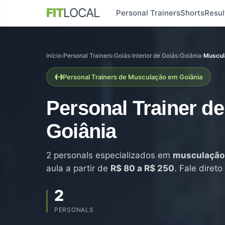
FIT
LOCAL
Personal Trainers
Shorts
Resul
Início
›
Personal Trainers
›
Goiás
›
Interior de Goiás
›
Goiânia
›
Muscul
Personal Trainers de Musculação em Goiânia
Personal Trainer d
Goiânia
2 personals especializados em
musculação
aula a partir de
R$ 80 a R$ 250
. Fale diret
2
PERSONALS