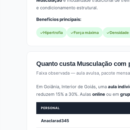
Musculação
é modalidade tradicional de trei
e condicionamento estrutural.
Benefícios principais:
Hipertrofia
Força máxima
Densidade
Quanto custa Musculação com 
Faixa observada — aula avulsa, pacote mensa
Em Goiânia, Interior de Goiás, uma
aula indiv
reduzem 15% a 30%. Aulas
online
ou em
gru
PERSONAL
Anaclarad345