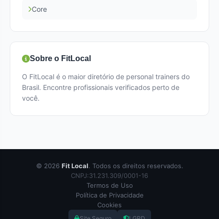
Core
Sobre o FitLocal
O FitLocal é o maior diretório de personal trainers do
Brasil. Encontre profissionais verificados perto de
você.
© 2026
Fit Local
. Todos os direitos reservados.
CNPJ:31.231.309/0001-16
Termos de Uso
Política de Privacidade
Cookies
Site Seguro
LGPD