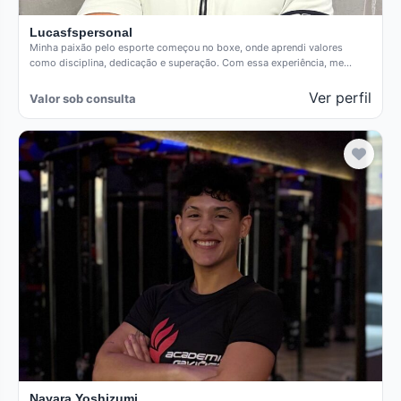
Lucasfspersonal
Minha paixão pelo esporte começou no boxe, onde aprendi valores
como disciplina, dedicação e superação. Com essa experiência, me
formei…
Ver perfil
Valor sob consulta
Nayara Yoshizumi