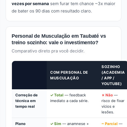
vezes por semana
sem furar tem chance ~3x maior
de bater os 90 dias com resultado claro.
Personal de Musculação em Taubaté vs
treino sozinho: vale o investimento?
Comparativo direto pra você decidir.
SOZINHO
COM PERSONAL DE
(ACADEMIA
MUSCULAÇÃO
/ APP /
YOUTUBE)
Correção de
✓ Total
— feedback
✗ Não
—
técnica em
imediato a cada série.
risco de fixar
tempo real
vícios e
lesões.
Plano
✓ Sim
— anamnese +
~ Parcial
—