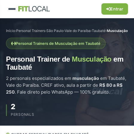
FIT
LOCAL
Entrar
Início
›
Personal Trainers
›
São Paulo
›
Vale do Paraíba
›
Taubaté
›
Musculação
Personal Trainers de Musculação em Taubaté
Personal Trainer de
Musculação
em
Taubaté
2 personals especializados em
musculação
em Taubaté,
Vale do Paraíba. CREF ativo, aula a partir de
R$ 80 a R$
250
. Fale direto pelo WhatsApp — 100% gratuito.
2
PERSONALS