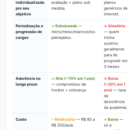
individualizado
avaliação + plano sob
planos
pro seu
medida.
genéricos de
objetivo
internet.
Periodização e
✓ Estruturada
—
✗ Aleatória
progressão de
micro/meso/macrociclos
— quem
cargas
planejados.
treina
sozinho
geralmente
para de
progredir em
3 meses.
Aderência no
✓ Alta (~70% em 1 ano)
✗ Baixa
longo prazo
— compromisso de
(~20% em 1
horário + cobrança.
ano)
— taxa
de
desistência
da academia.
Custo
~ Médio/alto
— R$ 80 a
✓ Baixo
—
R$ 250/aula.
só a