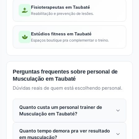
Fisioterapeutas em Taubaté
Reabilitação e prevenção de lesões.
Estúdios fitness em Taubaté
Espaços boutique pra complementar o treino.
Perguntas frequentes sobre personal de
Musculação em Taubaté
Dúvidas reais de quem está escolhendo personal.
Quanto custa um personal trainer de
Musculação em Taubaté?
Em taubaté (Vale do Paraíba), uma aula avulsa
Quanto tempo demora pra ver resultado
com personal especializado em musculação
em musculação?