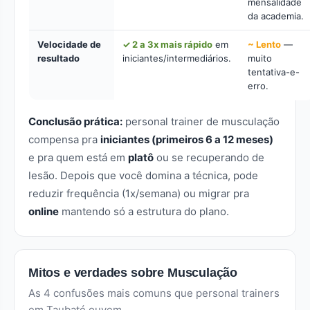
mensalidade
da academia.
Velocidade de
✓ 2 a 3x mais rápido
em
~ Lento
—
resultado
iniciantes/intermediários.
muito
tentativa-e-
erro.
Conclusão prática:
personal trainer de musculação
compensa pra
iniciantes (primeiros 6 a 12 meses)
e pra quem está em
platô
ou se recuperando de
lesão. Depois que você domina a técnica, pode
reduzir frequência (1x/semana) ou migrar pra
online
mantendo só a estrutura do plano.
Mitos e verdades sobre Musculação
As 4 confusões mais comuns que personal trainers
em Taubaté ouvem.