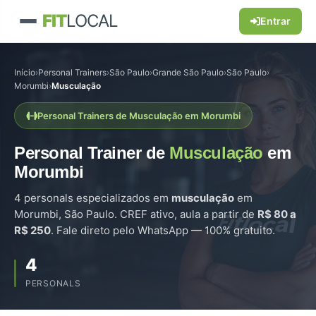
FIT
LOCAL
Entrar
Início
›
Personal Trainers
›
São Paulo
›
Grande São Paulo
›
São Paulo
›
Morumbi
›
Musculação
Personal Trainers de Musculação em Morumbi
Personal Trainer de
Musculação
em
Morumbi
4 personals especializados em
musculação
em
Morumbi, São Paulo. CREF ativo, aula a partir de
R$ 80 a
R$ 250
. Fale direto pelo WhatsApp — 100% gratuito.
4
PERSONALS