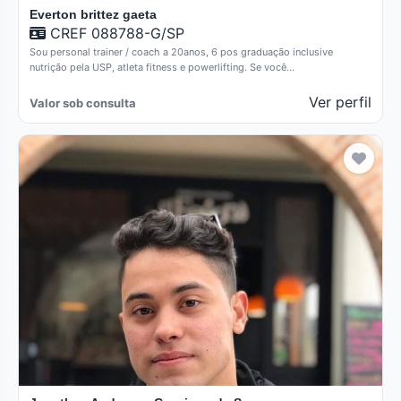
Everton brittez gaeta
CREF 088788-G/SP
Sou personal trainer / coach a 20anos, 6 pos graduação inclusive
nutrição pela USP, atleta fitness e powerlifting. Se você…
Ver perfil
Valor sob consulta