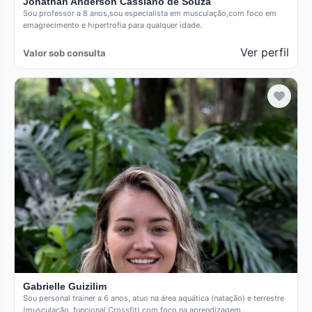
Jonathan Anderson Cassiano de Souza
Sou professor a 8 anos,sou especialista em musculação,com foco em
emagrecimento e hipertrofia para qualquer idade.
Ver perfil
Valor sob consulta
Gabrielle Guizilim
Sou personal trainer a 6 anos, atuo na área aquática (natação) e terrestre
(musculação, funcional Crossfit) com foco na aprendizagem,…