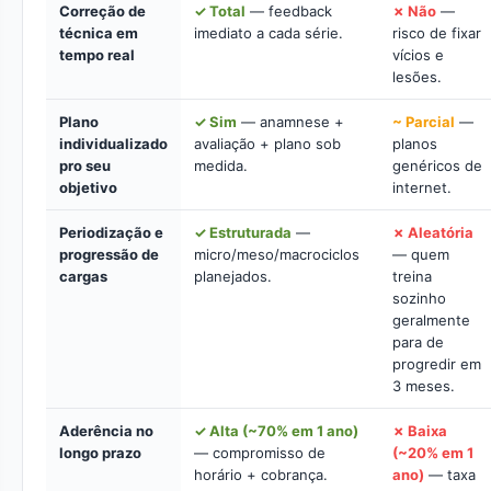
Correção de
✓ Total
— feedback
✗ Não
—
técnica em
imediato a cada série.
risco de fixar
tempo real
vícios e
lesões.
Plano
✓ Sim
— anamnese +
~ Parcial
—
individualizado
avaliação + plano sob
planos
pro seu
medida.
genéricos de
objetivo
internet.
Periodização e
✓ Estruturada
—
✗ Aleatória
progressão de
micro/meso/macrociclos
— quem
cargas
planejados.
treina
sozinho
geralmente
para de
progredir em
3 meses.
Aderência no
✓ Alta (~70% em 1 ano)
✗ Baixa
longo prazo
— compromisso de
(~20% em 1
horário + cobrança.
ano)
— taxa