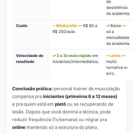
de
desistência
da academia.
Custo
~ Médio/alto
— R$ 80 a
✓ Baixo
—
R$ 250/aula.
só a
mensalidade
da academia.
Velocidade de
✓ 2 a 3x mais rápido
em
~ Lento
—
resultado
iniciantes/intermediários.
muito
tentativa-e-
erro.
Conclusão prática:
personal trainer de musculação
compensa pra
iniciantes (primeiros 6 a 12 meses)
e pra quem está em
platô
ou se recuperando de
lesão. Depois que você domina a técnica, pode
reduzir frequência (1x/semana) ou migrar pra
online
mantendo só a estrutura do plano.