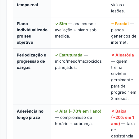
tempo real
vícios e
lesões.
Plano
✓ Sim
— anamnese +
~ Parcial
—
individualizado
avaliação + plano sob
planos
pro seu
medida.
genéricos de
objetivo
internet.
Periodização e
✓ Estruturada
—
✗ Aleatória
progressão de
micro/meso/macrociclos
— quem
cargas
planejados.
treina
sozinho
geralmente
para de
progredir em
3 meses.
Aderência no
✓ Alta (~70% em 1 ano)
✗ Baixa
longo prazo
— compromisso de
(~20% em 1
horário + cobrança.
ano)
— taxa
de
desistência