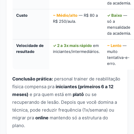
da academia.
Custo
~ Médio/alto
— R$ 80 a
✓ Baixo
—
R$ 250/aula.
só a
mensalidade
da academia.
Velocidade de
✓ 2 a 3x mais rápido
em
~ Lento
—
resultado
iniciantes/intermediários.
muito
tentativa-e-
erro.
Conclusão prática:
personal trainer de reabilitação
física compensa pra
iniciantes (primeiros 6 a 12
meses)
e pra quem está em
platô
ou se
recuperando de lesão. Depois que você domina a
técnica, pode reduzir frequência (1x/semana) ou
migrar pra
online
mantendo só a estrutura do
plano.