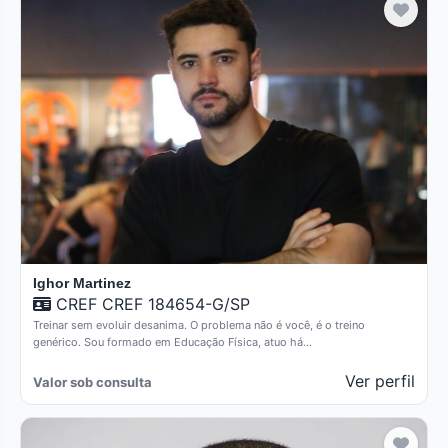
Ighor Martinez
CREF CREF 184654-G/SP
Treinar sem evoluir desanima. O problema não é você, é o treino
genérico. Sou formado em Educação Física, atuo há…
Ver perfil
Valor sob consulta