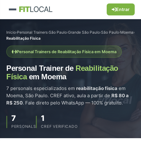
FIT
LOCAL
Entrar
Início
›
Personal Trainers
›
São Paulo
›
Grande São Paulo
›
São Paulo
›
Moema
›
Reabilitação Física
Personal Trainers de Reabilitação Física em Moema
Personal Trainer de
Reabilitação
Física
em Moema
7 personals especializados em
reabilitação física
em
Moema, São Paulo. CREF ativo, aula a partir de
R$ 80 a
R$ 250
. Fale direto pelo WhatsApp — 100% gratuito.
7
1
PERSONALS
CREF VERIFICADO