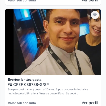
Ver perfil
Valor sob consulta
Everton brittez gaeta
CREF 088788-G/SP
Sou personal trainer / coach a 20anos, 6 pos graduação inclusive
nutrição pela USP, atleta fitness e powerlifting. Se você…
Ver perfil
Valor sob consulta