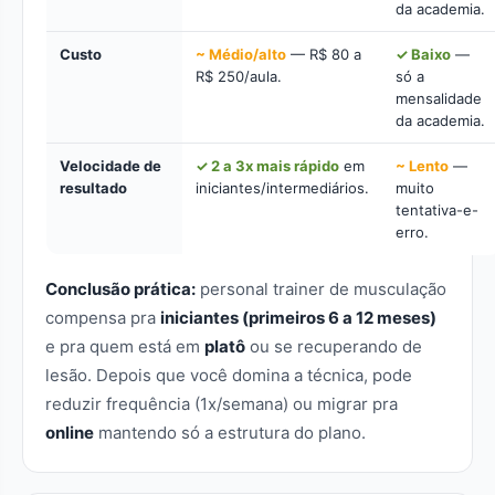
da academia.
Custo
~ Médio/alto
— R$ 80 a
✓ Baixo
—
R$ 250/aula.
só a
mensalidade
da academia.
Velocidade de
✓ 2 a 3x mais rápido
em
~ Lento
—
resultado
iniciantes/intermediários.
muito
tentativa-e-
erro.
Conclusão prática:
personal trainer de musculação
compensa pra
iniciantes (primeiros 6 a 12 meses)
e pra quem está em
platô
ou se recuperando de
lesão. Depois que você domina a técnica, pode
reduzir frequência (1x/semana) ou migrar pra
online
mantendo só a estrutura do plano.