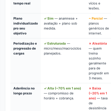
tempo real
vícios e
lesões.
Plano
✓ Sim
— anamnese +
~ Parcial
—
individualizado
avaliação + plano sob
planos
pro seu
medida.
genéricos de
objetivo
internet.
Periodização e
✓ Estruturada
—
✗ Aleatória
progressão de
micro/meso/macrociclos
— quem
cargas
planejados.
treina
sozinho
geralmente
para de
progredir em
3 meses.
Aderência no
✓ Alta (~70% em 1 ano)
✗ Baixa
longo prazo
— compromisso de
(~20% em 1
horário + cobrança.
ano)
— taxa
de
desistência