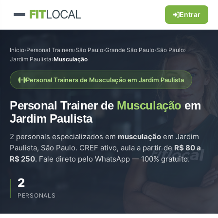
FIT
LOCAL
Entrar
Início
›
Personal Trainers
›
São Paulo
›
Grande São Paulo
›
São Paulo
›
Jardim Paulista
›
Musculação
Personal Trainers de Musculação em Jardim Paulista
Personal Trainer de
Musculação
em
Jardim Paulista
2 personals especializados em
musculação
em Jardim
Paulista, São Paulo. CREF ativo, aula a partir de
R$ 80 a
R$ 250
. Fale direto pelo WhatsApp — 100% gratuito.
2
PERSONALS