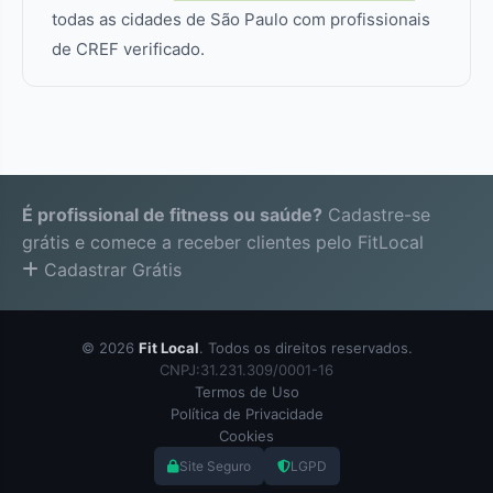
todas as cidades de São Paulo com profissionais
de CREF verificado.
É profissional de fitness ou saúde?
Cadastre-se
grátis e comece a receber clientes pelo FitLocal
Cadastrar Grátis
© 2026
Fit Local
. Todos os direitos reservados.
CNPJ:31.231.309/0001-16
Termos de Uso
Política de Privacidade
Cookies
Site Seguro
LGPD