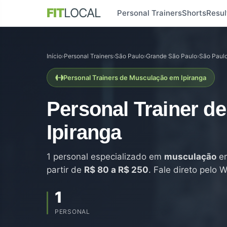
FIT
LOCAL
Personal Trainers
Shorts
Resul
Início
›
Personal Trainers
›
São Paulo
›
Grande São Paulo
›
São Paul
Personal Trainers de Musculação em Ipiranga
Personal Trainer d
Ipiranga
1 personal especializado em
musculação
em
partir de
R$ 80 a R$ 250
. Fale direto pelo
1
PERSONAL