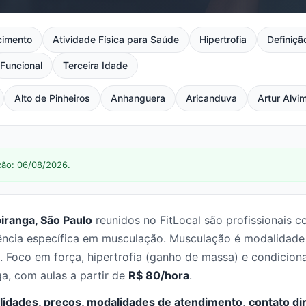
imento
Atividade Física para Saúde
Hipertrofia
Definiçã
Funcional
Terceira Idade
Alto de Pinheiros
Anhanguera
Aricanduva
Artur Alvi
ção: 06/08/2026.
iranga, São Paulo
reunidos no FitLocal são profissionais 
cia específica em musculação. Musculação é modalidade tr
 Foco em força, hipertrofia (ganho de massa) e condicion
a, com aulas a partir de
R$ 80/hora
.
lidades, preços, modalidades de atendimento
,
contato di