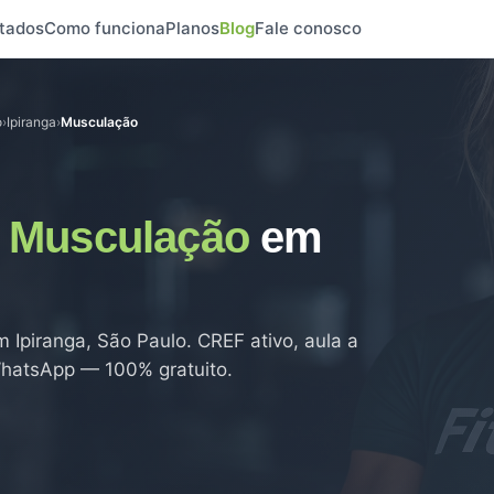
tados
Como funciona
Planos
Blog
Fale conosco
o
›
Ipiranga
›
Musculação
e
Musculação
em
 Ipiranga, São Paulo. CREF ativo, aula a
 WhatsApp — 100% gratuito.