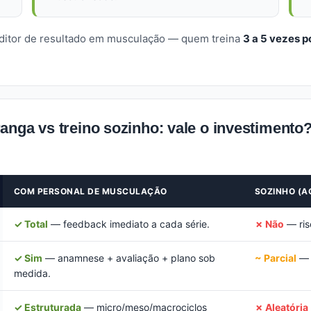
editor de resultado em musculação — quem treina
3 a 5 vezes 
anga vs treino sozinho: vale o investimento
COM PERSONAL DE MUSCULAÇÃO
SOZINHO (A
✓ Total
— feedback imediato a cada série.
✗ Não
— risc
✓ Sim
— anamnese + avaliação + plano sob
~ Parcial
— p
medida.
✓ Estruturada
— micro/meso/macrociclos
✗ Aleatória