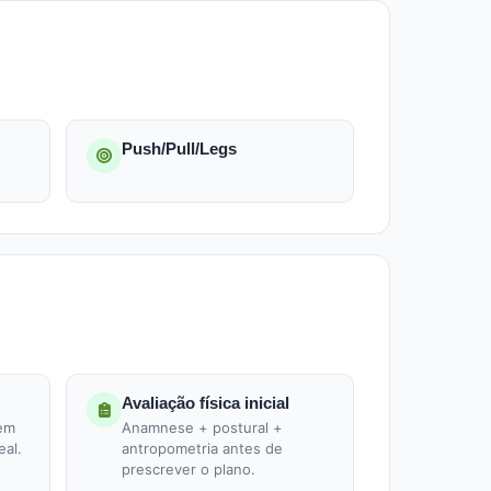
Push/Pull/Legs
Avaliação física inicial
 em
Anamnese + postural +
eal.
antropometria antes de
prescrever o plano.