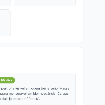
90 dias
ipertrofia visível em quem treina sério. Massa
agra mensurável em bioimpedância. Cargas
niciais já parecem "fáceis".