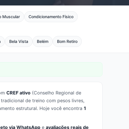
o Muscular
Condicionamento Físico
m
Bela Vista
Belém
Bom Retiro
com
CREF ativo
(Conselho Regional de
adicional de treino com pesos livres,
amento estrutural. Hoje você encontra
1
reto via WhatsApp
e
avaliações reais de