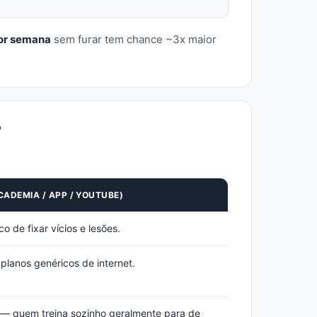
por semana
sem furar tem chance ~3x maior
?
CADEMIA / APP / YOUTUBE)
o de fixar vícios e lesões.
lanos genéricos de internet.
— quem treina sozinho geralmente para de