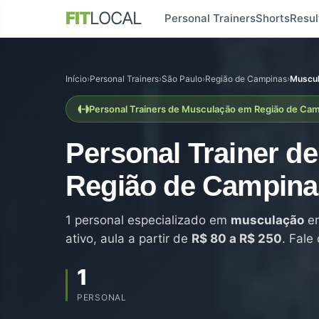
FIT
LOCAL
Personal Trainers
Shorts
Resul
Início
›
Personal Trainers
›
São Paulo
›
Região de Campinas
›
Muscu
Personal Trainers de Musculação em Região de Ca
Personal Trainer d
Região de Campina
1 personal especializado em
musculação
em
ativo, aula a partir de
R$ 80 a R$ 250
. Fale
1
PERSONAL