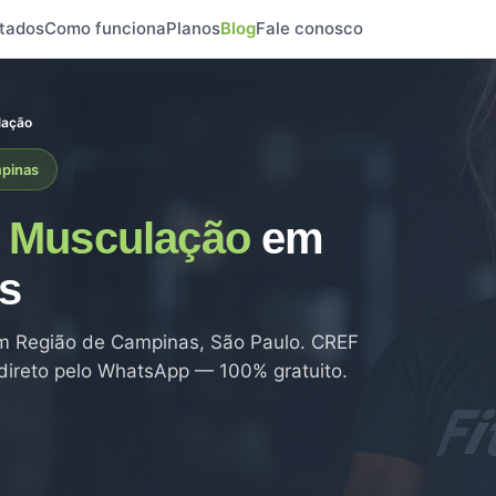
tados
Como funciona
Planos
Blog
Fale conosco
lação
mpinas
e
Musculação
em
s
 Região de Campinas, São Paulo. CREF
 direto pelo WhatsApp — 100% gratuito.