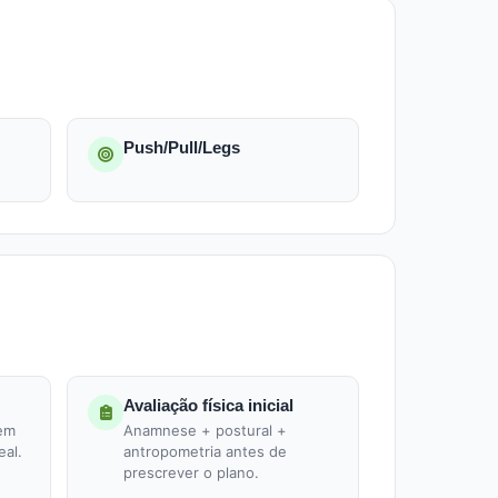
Push/Pull/Legs
Avaliação física inicial
 em
Anamnese + postural +
eal.
antropometria antes de
prescrever o plano.