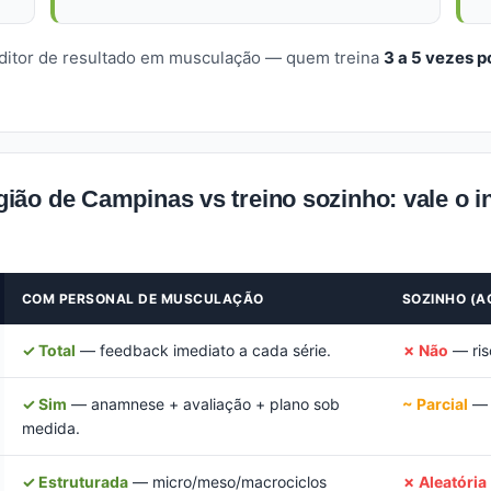
editor de resultado em musculação — quem treina
3 a 5 vezes 
ão de Campinas vs treino sozinho: vale o 
COM PERSONAL DE MUSCULAÇÃO
SOZINHO (A
✓ Total
— feedback imediato a cada série.
✗ Não
— risc
✓ Sim
— anamnese + avaliação + plano sob
~ Parcial
— p
medida.
✓ Estruturada
— micro/meso/macrociclos
✗ Aleatória