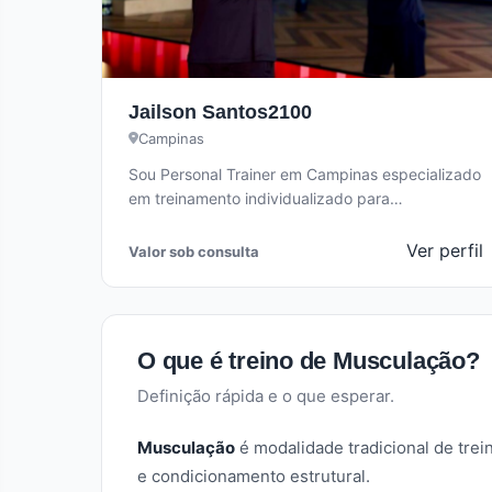
Jailson Santos2100
Campinas
Sou Personal Trainer em Campinas especializado
em treinamento individualizado para
emagrecimento, hipertrofia e fortalecimento
muscular. Trabalho com alunos iniciantes e…
Ver perfil
Valor sob consulta
O que é treino de Musculação?
Definição rápida e o que esperar.
Musculação
é modalidade tradicional de trei
e condicionamento estrutural.