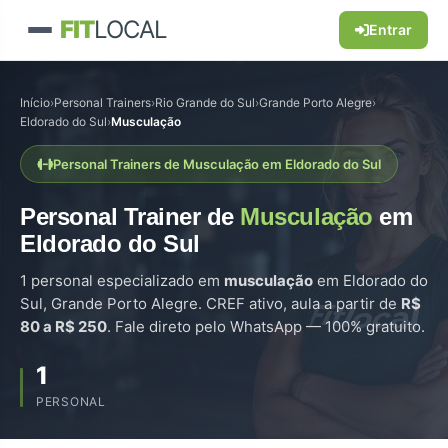
FIT
LOCAL
Entrar
Início
›
Personal Trainers
›
Rio Grande do Sul
›
Grande Porto Alegre
›
Eldorado do Sul
›
Musculação
Personal Trainers de Musculação em Eldorado do Sul
Personal Trainer de
Musculação
em
Eldorado do Sul
1 personal especializado em
musculação
em Eldorado do
Sul, Grande Porto Alegre. CREF ativo, aula a partir de
R$
80 a R$ 250
. Fale direto pelo WhatsApp — 100% gratuito.
1
PERSONAL