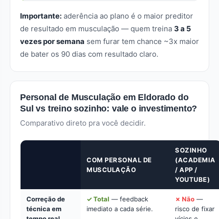
Importante:
aderência ao plano é o maior preditor
de resultado em musculação — quem treina
3 a 5
vezes por semana
sem furar tem chance ~3x maior
de bater os 90 dias com resultado claro.
Personal de Musculação em Eldorado do
Sul vs treino sozinho: vale o investimento?
Comparativo direto pra você decidir.
SOZINHO
COM PERSONAL DE
(ACADEMIA
MUSCULAÇÃO
/ APP /
YOUTUBE)
Correção de
✓ Total
— feedback
✗ Não
—
técnica em
imediato a cada série.
risco de fixar
tempo real
vícios e