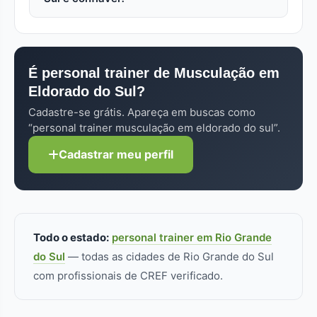
(videochamada + plano de treino por aplicativo).
médica.
Aulas online ou em grupo (2 a 4 alunos) custam
Sempre confira o CREF (Conselho Regional de
40% a 60% do valor presencial individual. Cada
Educação Física) no perfil — sem registro ativo,
perfil no FitLocal informa as modalidades de
não pode atuar. Pra musculação
atendimento disponíveis.
É personal trainer de Musculação em
especificamente, formação/especialização
Eldorado do Sul?
adicional faz diferença real.
Cadastre-se grátis. Apareça em buscas como
“personal trainer musculação em eldorado do sul”.
Cadastrar meu perfil
Todo o estado:
personal trainer em Rio Grande
do Sul
— todas as cidades de Rio Grande do Sul
com profissionais de CREF verificado.