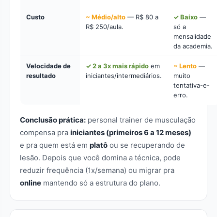
Custo
~ Médio/alto
— R$ 80 a
✓ Baixo
—
R$ 250/aula.
só a
mensalidade
da academia.
Velocidade de
✓ 2 a 3x mais rápido
em
~ Lento
—
resultado
iniciantes/intermediários.
muito
tentativa-e-
erro.
Conclusão prática:
personal trainer de musculação
compensa pra
iniciantes (primeiros 6 a 12 meses)
e pra quem está em
platô
ou se recuperando de
lesão. Depois que você domina a técnica, pode
reduzir frequência (1x/semana) ou migrar pra
online
mantendo só a estrutura do plano.