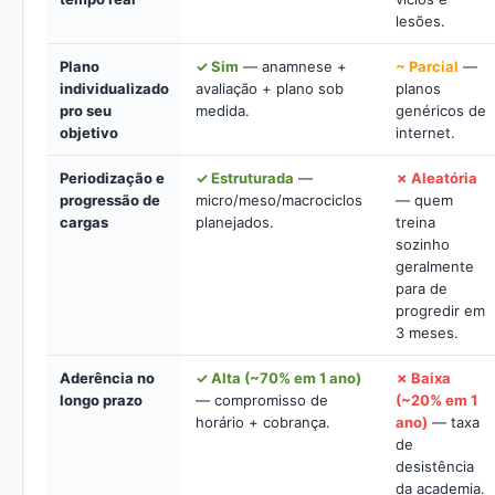
lesões.
Plano
✓ Sim
— anamnese +
~ Parcial
—
individualizado
avaliação + plano sob
planos
pro seu
medida.
genéricos de
objetivo
internet.
Periodização e
✓ Estruturada
—
✗ Aleatória
progressão de
micro/meso/macrociclos
— quem
cargas
planejados.
treina
sozinho
geralmente
para de
progredir em
3 meses.
Aderência no
✓ Alta (~70% em 1 ano)
✗ Baixa
longo prazo
— compromisso de
(~20% em 1
horário + cobrança.
ano)
— taxa
de
desistência
da academia.