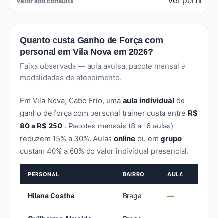
Ver perfil
Valor sob consulta
Quanto custa Ganho de Força com
personal em Vila Nova em 2026?
Faixa observada — aula avulsa, pacote mensal e
modalidades de atendimento.
Em Vila Nova, Cabo Frio, uma
aula individual
de
ganho de força com personal trainer custa entre
R$
80 a R$ 250
. Pacotes mensais (8 a 16 aulas)
reduzem 15% a 30%. Aulas
online
ou em
grupo
custam 40% a 60% do valor individual presencial.
PERSONAL
BAIRRO
AULA
Hilana Costha
Braga
—