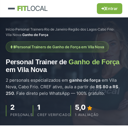
FIT
LOCAL
Entrar
Início
›
Personal Trainers
›
Rio de Janeiro
›
Região dos Lagos
›
Cabo Frio
›
Vila Nova
›
Ganho de Força
Personal Trainers de Ganho de Força em Vila Nova
Personal Trainer de
Ganho de Força
em Vila Nova
2 personals especializados em
ganho de força
em Vila
Nova, Cabo Frio. CREF ativo, aula a partir de
R$ 80 a R$
250
. Fale direto pelo WhatsApp — 100% gratuito.
2
1
5,0
PERSONALS
CREF VERIFICADO
1 AVALIAÇÃO