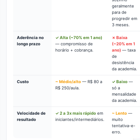
geralmente
para de
progredir em
3 meses.
Aderência no
✓ Alta (~70% em 1 ano)
✗ Baixa
longo prazo
— compromisso de
(~20% em 1
horário + cobrança.
ano)
— taxa
de
desistência
da academia.
Custo
~ Médio/alto
— R$ 80 a
✓ Baixo
—
R$ 250/aula.
só a
mensalidade
da academia.
Velocidade de
✓ 2 a 3x mais rápido
em
~ Lento
—
resultado
iniciantes/intermediários.
muito
tentativa-e-
erro.