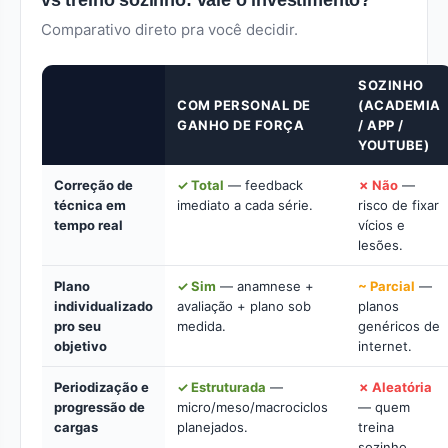
vs treino sozinho: vale o investimento?
Comparativo direto pra você decidir.
SOZINHO
COM PERSONAL DE
(ACADEMIA
GANHO DE FORÇA
/ APP /
YOUTUBE)
Correção de
✓ Total
— feedback
✗ Não
—
técnica em
imediato a cada série.
risco de fixar
tempo real
vícios e
lesões.
Plano
✓ Sim
— anamnese +
~ Parcial
—
individualizado
avaliação + plano sob
planos
pro seu
medida.
genéricos de
objetivo
internet.
Periodização e
✓ Estruturada
—
✗ Aleatória
progressão de
micro/meso/macrociclos
— quem
cargas
planejados.
treina
sozinho