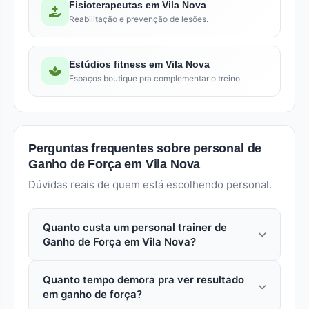
Fisioterapeutas em Vila Nova
Reabilitação e prevenção de lesões.
Estúdios fitness em Vila Nova
Espaços boutique pra complementar o treino.
Perguntas frequentes sobre personal de
Ganho de Força em Vila Nova
Dúvidas reais de quem está escolhendo personal.
Quanto custa um personal trainer de
Ganho de Força em Vila Nova?
Em vila nova (Cabo Frio), uma aula avulsa com
Quanto tempo demora pra ver resultado
personal especializado em ganho de força custa
em ganho de força?
entre R$ 80 a R$ 250. Pacotes mensais reduzem