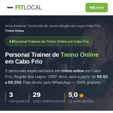
FIT
LOCAL
Entrar
Início
›
Personal Trainers
›
Rio de Janeiro
›
Região dos Lagos
›
Cabo Frio
›
Treino Online
Personal Trainers de Treino Online em Cabo Frio
Personal Trainer de
Treino Online
em Cabo Frio
3 personals especializados em
treino online
em Cabo
Frio, Região dos Lagos. CREF ativo, aula a partir de
R$ 80
a R$ 250
. Fale direto pelo WhatsApp — 100% gratuito.
3
29
5,0
PERSONALS
CREF VERIFICADOS
32 AVALIAÇÕES