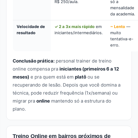
R$ 250/aula.
só a
mensalidade
da academia.
Velocidade de
✓ 2 a 3x mais rápido
em
~ Lento
—
resultado
iniciantes/intermediários.
muito
tentativa-e-
erro.
Conclusão prática:
personal trainer de treino
online compensa pra
iniciantes (primeiros 6 a 12
meses)
e pra quem está em
platô
ou se
recuperando de lesão. Depois que você domina a
técnica, pode reduzir frequência (1x/semana) ou
migrar pra
online
mantendo só a estrutura do
plano.
Treino Online em bairros próximos de