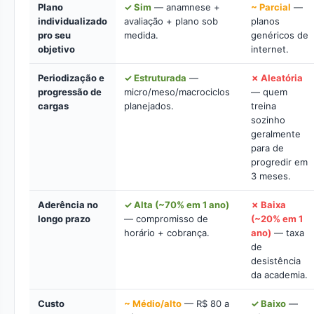
Plano
✓ Sim
— anamnese +
~ Parcial
—
individualizado
avaliação + plano sob
planos
pro seu
medida.
genéricos de
objetivo
internet.
Periodização e
✓ Estruturada
—
✗ Aleatória
progressão de
micro/meso/macrociclos
— quem
cargas
planejados.
treina
sozinho
geralmente
para de
progredir em
3 meses.
Aderência no
✓ Alta (~70% em 1 ano)
✗ Baixa
longo prazo
— compromisso de
(~20% em 1
horário + cobrança.
ano)
— taxa
de
desistência
da academia.
Custo
~ Médio/alto
— R$ 80 a
✓ Baixo
—