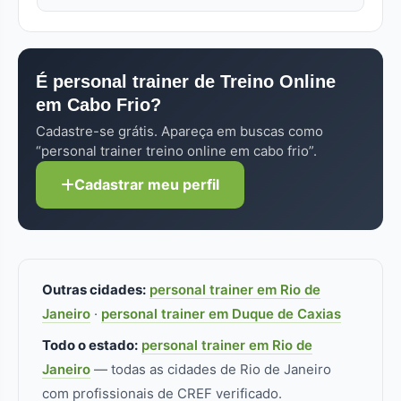
médica.
Aulas online ou em grupo (2 a 4 alunos) custam
No FitLocal, 29 personals especializados em
40% a 60% do valor presencial individual. Cada
treino online em cabo frio já passouaram pelo
perfil no FitLocal informa as modalidades de
processo de verificação. Procure pelo selo
atendimento disponíveis.
É personal trainer de Treino Online
"Verificado". Sempre confira o CREF (Conselho
em Cabo Frio?
Regional de Educação Física) no perfil — sem
registro ativo, não pode atuar. Pra treino online
Cadastre-se grátis. Apareça em buscas como
especificamente, formação/especialização
“personal trainer treino online em cabo frio”.
adicional faz diferença real.
Cadastrar meu perfil
Outras cidades:
personal trainer em Rio de
Janeiro
·
personal trainer em Duque de Caxias
Todo o estado:
personal trainer em Rio de
Janeiro
— todas as cidades de Rio de Janeiro
com profissionais de CREF verificado.