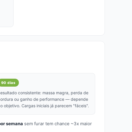
90 dias
esultado consistente: massa magra, perda de
ordura ou ganho de performance — depende
o objetivo. Cargas iniciais já parecem "fáceis".
 por semana
sem furar tem chance ~3x maior