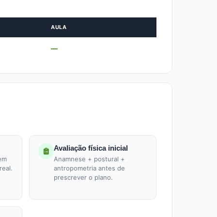
AULA
—
Avaliação física inicial
 em
Anamnese + postural +
real.
antropometria antes de
prescrever o plano.