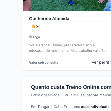
Guilherme Almeida
5
(1)
Braga
Sou Personal Trainer, preparador físico e
educador do movimento. Meu trabalho vai além
do treino: meu foco é promover qualidade…
Ver perfil
Valor sob consulta
Quanto custa Treino Online co
Faixa observada — aula avulsa, pacote mensa
Em Tangará, Cabo Frio, uma
aula individual
de