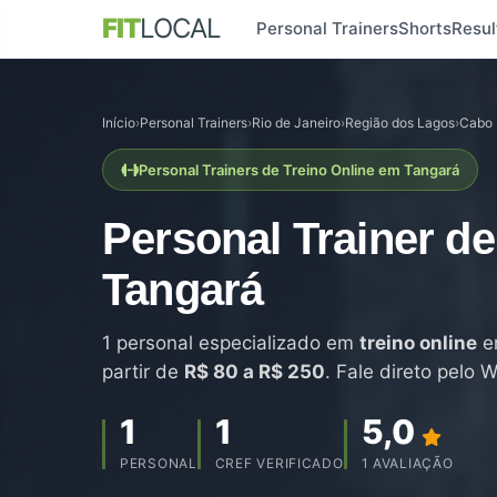
FIT
LOCAL
Personal Trainers
Shorts
Resul
Início
›
Personal Trainers
›
Rio de Janeiro
›
Região dos Lagos
›
Cabo 
Personal Trainers de Treino Online em Tangará
Personal Trainer d
Tangará
1 personal especializado em
treino online
em
partir de
R$ 80 a R$ 250
. Fale direto pelo
1
1
5,0
PERSONAL
CREF VERIFICADO
1 AVALIAÇÃO