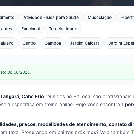
cimento
Atividade Física para Saúde
Musculação
Hipertr
ciantes
Funcional
Terceira Idade
ajueiro
Centro
Gamboa
Jardim Caiçara
Jardim Espe
ção: 08/08/2026.
 Tangará, Cabo Frio
reunidos no FitLocal são profissionai
cia específica em treino online. Hoje você encontra
1 per
lidades, preços, modalidades de atendimento
,
contato di
, sem taxa. Procurando em bairros próximos? Veja também
T