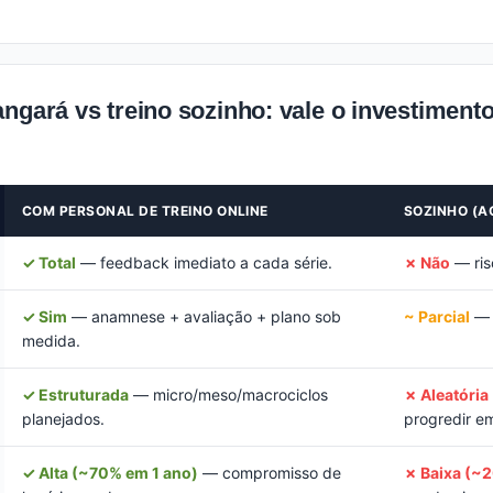
ngará vs treino sozinho: vale o investiment
COM PERSONAL DE TREINO ONLINE
SOZINHO (A
✓ Total
— feedback imediato a cada série.
✗ Não
— risc
✓ Sim
— anamnese + avaliação + plano sob
~ Parcial
— p
medida.
✓ Estruturada
— micro/meso/macrociclos
✗ Aleatória
planejados.
progredir e
✓ Alta (~70% em 1 ano)
— compromisso de
✗ Baixa (~