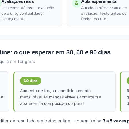
Avaliações reais
Aula experimental
Leia comentários — evolução
A maioria oferece aula de
do aluno, pontualidade,
avaliação. Teste antes de
planejamento.
fechar pacote.
line: o que esperar em 30, 60 e 90 dias
agora em Tangará.
60 dias
Aumento de força e condicionamento
R
 a
mensurável. Mudanças visíveis começam a
g
aparecer na composição corporal.
d
ditor de resultado em treino online — quem treina
3 a 5 vezes