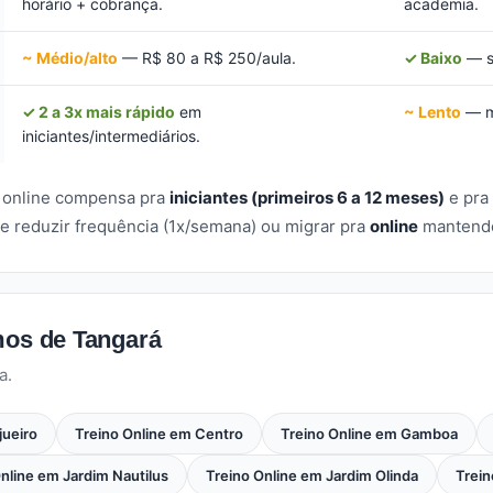
horário + cobrança.
academia.
~ Médio/alto
— R$ 80 a R$ 250/aula.
✓ Baixo
— s
✓ 2 a 3x mais rápido
em
~ Lento
— mu
iniciantes/intermediários.
o online compensa pra
iniciantes (primeiros 6 a 12 meses)
e pra
e reduzir frequência (1x/semana) ou migrar pra
online
mantendo 
mos de Tangará
a.
jueiro
Treino Online em Centro
Treino Online em Gamboa
nline em Jardim Nautilus
Treino Online em Jardim Olinda
Trein