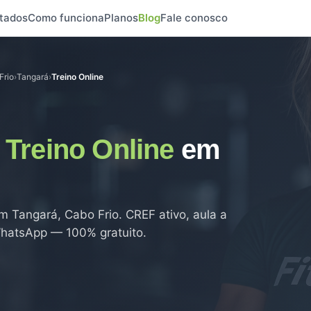
tados
Como funciona
Planos
Blog
Fale conosco
Frio
›
Tangará
›
Treino Online
e
Treino Online
em
 Tangará, Cabo Frio. CREF ativo, aula a
 WhatsApp — 100% gratuito.