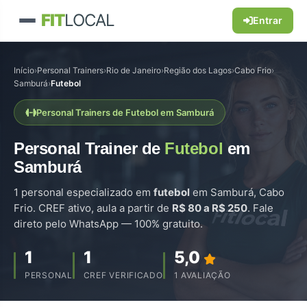
FIT
LOCAL
Entrar
Início
›
Personal Trainers
›
Rio de Janeiro
›
Região dos Lagos
›
Cabo Frio
›
Samburá
›
Futebol
Personal Trainers de Futebol em Samburá
Personal Trainer de
Futebol
em
Samburá
1 personal especializado em
futebol
em Samburá, Cabo
Frio. CREF ativo, aula a partir de
R$ 80 a R$ 250
. Fale
direto pelo WhatsApp — 100% gratuito.
1
1
5,0
PERSONAL
CREF VERIFICADO
1 AVALIAÇÃO