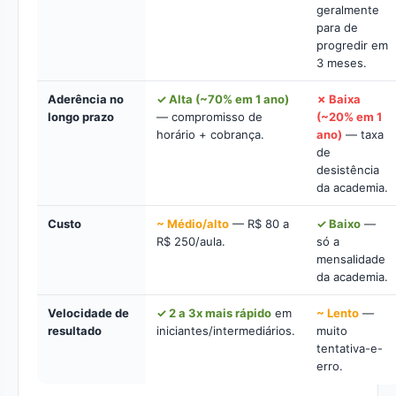
geralmente
para de
progredir em
3 meses.
Aderência no
✓ Alta (~70% em 1 ano)
✗ Baixa
longo prazo
— compromisso de
(~20% em 1
horário + cobrança.
ano)
— taxa
de
desistência
da academia.
Custo
~ Médio/alto
— R$ 80 a
✓ Baixo
—
R$ 250/aula.
só a
mensalidade
da academia.
Velocidade de
✓ 2 a 3x mais rápido
em
~ Lento
—
resultado
iniciantes/intermediários.
muito
tentativa-e-
erro.