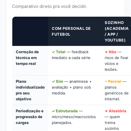
Comparativo direto pra você decidir.
SOZINHO
COM PERSONAL DE
(ACADEMIA
FUTEBOL
/ APP /
YOUTUBE)
Correção de
✓ Total
— feedback
✗ Não
—
técnica em
imediato a cada série.
risco de fixar
tempo real
vícios e
lesões.
Plano
✓ Sim
— anamnese +
~ Parcial
—
individualizado
avaliação + plano sob
planos
pro seu
medida.
genéricos de
objetivo
internet.
Periodização e
✓ Estruturada
—
✗ Aleatória
progressão de
micro/meso/macrociclos
— quem
cargas
planejados.
treina
sozinho