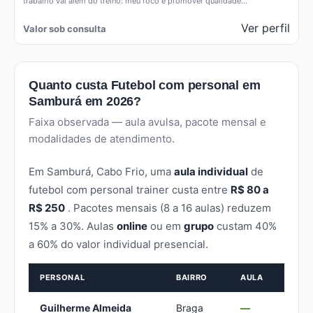
trabalho vai além do treino: meu foco é promover qualidade…
Ver perfil
Valor sob consulta
Quanto custa Futebol com personal em
Samburá em 2026?
Faixa observada — aula avulsa, pacote mensal e
modalidades de atendimento.
Em Samburá, Cabo Frio, uma
aula individual
de
futebol com personal trainer custa entre
R$ 80 a
R$ 250
. Pacotes mensais (8 a 16 aulas) reduzem
15% a 30%. Aulas
online
ou em
grupo
custam 40%
a 60% do valor individual presencial.
PERSONAL
BAIRRO
AULA
Guilherme Almeida
Braga
—