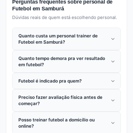
Perguntas frequentes sobre personal de
Futebol em Samburá
Dúvidas reais de quem está escolhendo personal.
Quanto custa um personal trainer de
Futebol em Samburá?
Em samburá (Cabo Frio), uma aula avulsa com
Quanto tempo demora pra ver resultado
personal especializado em futebol custa entre R$
em futebol?
80 a R$ 250. Pacotes mensais reduzem o custo
por aula em 15% a 30%. Futebol
Depende do objetivo. Em futebol, mudanças
Futebol é indicado pra quem?
iniciais (postura, condicionamento) aparecem em
3 a 4 semanas. Mudanças estéticas significativas
Futebol é indicado pra quem quer trabalhar
pedem 3 a 6 meses de treino consistente.
Preciso fazer avaliação física antes de
especificamente esse objetivo. Personal trainer
Aderência ao plano é o maior preditor de
começar?
faz avaliação inicial pra confirmar adequação ao
resultado.
seu perfil.
Sim, idealmente. O personal trainer faz
Posso treinar futebol a domicílio ou
anamnese (histórico, lesões, medicações),
online?
avaliação postural e antropometria antes de