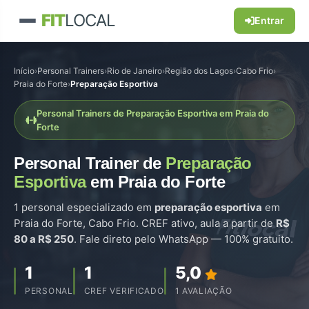
FIT
LOCAL
Entrar
Início
›
Personal Trainers
›
Rio de Janeiro
›
Região dos Lagos
›
Cabo Frio
›
Praia do Forte
›
Preparação Esportiva
Personal Trainers de Preparação Esportiva em Praia do
Forte
Personal Trainer de
Preparação
Esportiva
em Praia do Forte
1 personal especializado em
preparação esportiva
em
Praia do Forte, Cabo Frio. CREF ativo, aula a partir de
R$
80 a R$ 250
. Fale direto pelo WhatsApp — 100% gratuito.
1
1
5,0
PERSONAL
CREF VERIFICADO
1 AVALIAÇÃO