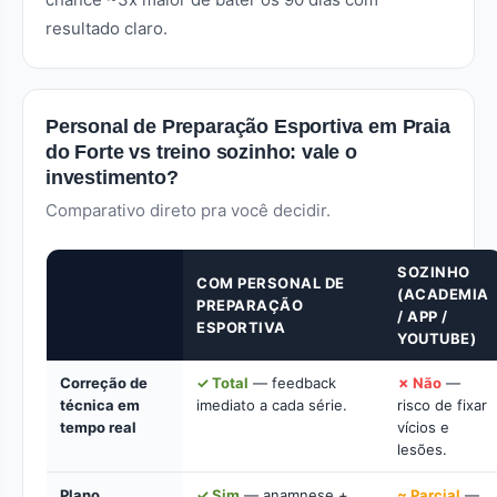
resultado claro.
Personal de Preparação Esportiva em Praia
do Forte vs treino sozinho: vale o
investimento?
Comparativo direto pra você decidir.
SOZINHO
COM PERSONAL DE
(ACADEMIA
PREPARAÇÃO
/ APP /
ESPORTIVA
YOUTUBE)
Correção de
✓ Total
— feedback
✗ Não
—
técnica em
imediato a cada série.
risco de fixar
tempo real
vícios e
lesões.
Plano
✓ Sim
— anamnese +
~ Parcial
—