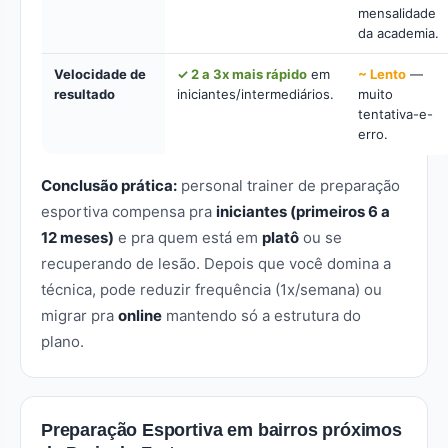
mensalidade
da academia.
Velocidade de
✓ 2 a 3x mais rápido
em
~ Lento
—
resultado
iniciantes/intermediários.
muito
tentativa-e-
erro.
Conclusão prática:
personal trainer de preparação
esportiva compensa pra
iniciantes (primeiros 6 a
12 meses)
e pra quem está em
platô
ou se
recuperando de lesão. Depois que você domina a
técnica, pode reduzir frequência (1x/semana) ou
migrar pra
online
mantendo só a estrutura do
plano.
Preparação Esportiva em bairros próximos