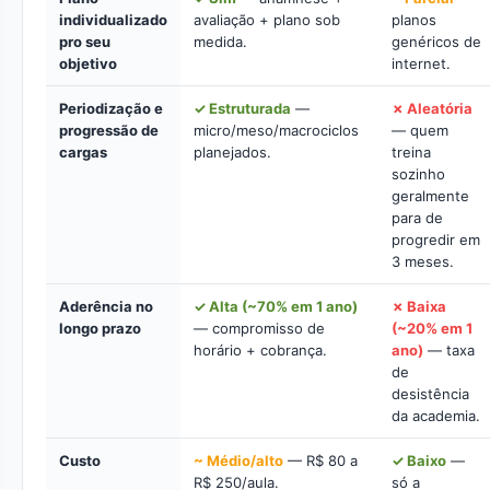
individualizado
avaliação + plano sob
planos
pro seu
medida.
genéricos de
objetivo
internet.
Periodização e
✓ Estruturada
—
✗ Aleatória
progressão de
micro/meso/macrociclos
— quem
cargas
planejados.
treina
sozinho
geralmente
para de
progredir em
3 meses.
Aderência no
✓ Alta (~70% em 1 ano)
✗ Baixa
longo prazo
— compromisso de
(~20% em 1
horário + cobrança.
ano)
— taxa
de
desistência
da academia.
Custo
~ Médio/alto
— R$ 80 a
✓ Baixo
—
R$ 250/aula.
só a