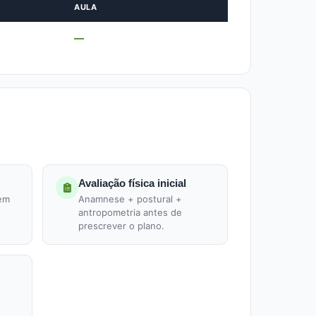
AULA
—
Avaliação física inicial
 em
Anamnese + postural +
antropometria antes de
prescrever o plano.