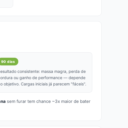
90 dias
esultado consistente: massa magra, perda de
ordura ou ganho de performance — depende
o objetivo. Cargas iniciais já parecem "fáceis".
ana
sem furar tem chance ~3x maior de bater