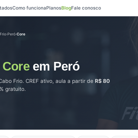
tados
Como funciona
Planos
Blog
Fale conosco
Frio
›
Peró
›
Core
e
Core
em Peró
abo Frio. CREF ativo, aula a partir de
R$ 80
% gratuito.