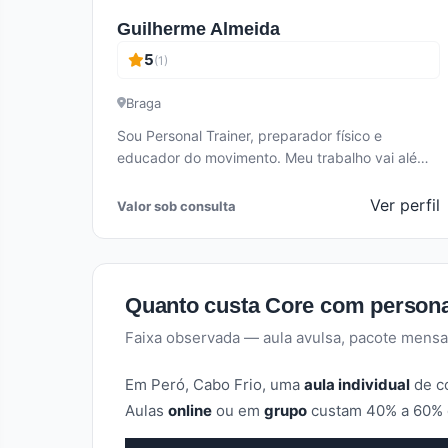
Guilherme Almeida
5
(1)
Braga
Sou Personal Trainer, preparador físico e
educador do movimento. Meu trabalho vai além
do treino: meu foco é promover qualidade…
Ver perfil
Valor sob consulta
Quanto custa Core com person
Faixa observada — aula avulsa, pacote mensa
Em Peró, Cabo Frio, uma
aula individual
de co
Aulas
online
ou em
grupo
custam 40% a 60% do