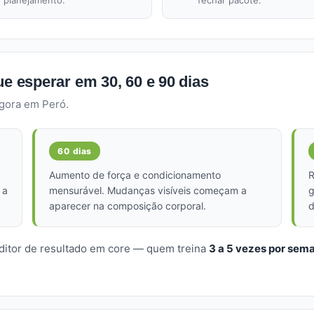
planejamento.
fechar pacote.
ue esperar em 30, 60 e 90 dias
agora em Peró.
60 dias
Aumento de força e condicionamento
R
 a
mensurável. Mudanças visíveis começam a
g
aparecer na composição corporal.
d
editor de resultado em core — quem treina
3 a 5 vezes por sem