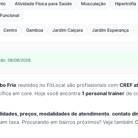
nto
Atividade Física para Saúde
Musculação
Hipertrofia
Funcional
Centro
Gamboa
Jardim Caiçara
Jardim Esperança
ção: 08/08/2026.
bo Frio
reunidos no FitLocal são profissionais com
CREF at
cífica em core. Hoje você encontra
1 personal trainer
de co
lidades, preços, modalidades de atendimento
,
contato di
, sem taxa. Procurando em bairros próximos? Veja também
C