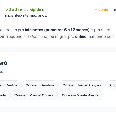
✓ 2 a 3x mais rápido
em
~ Lento
— mu
iniciantes/intermediários.
 compensa pra
iniciantes (primeiros 6 a 12 meses)
e pra quem e
zir frequência (1x/semana) ou migrar pra
online
mantendo só a e
eró
a.
 em Centro
Core em Gamboa
Core em Jardim Caiçara
Cor
inda
Core em Manoel Corrêa
Core em Monte Alegre