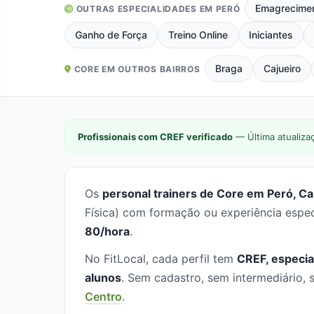
Emagrecime
OUTRAS ESPECIALIDADES EM PERÓ
Ganho de Força
Treino Online
Iniciantes
Braga
Cajueiro
CORE EM OUTROS BAIRROS
Profissionais com CREF verificado
— Última atualiza
Os
personal trainers de Core em Peró, Ca
Física) com formação ou experiência espe
80/hora
.
No FitLocal, cada perfil tem
CREF, especia
alunos
. Sem cadastro, sem intermediário
Centro
.