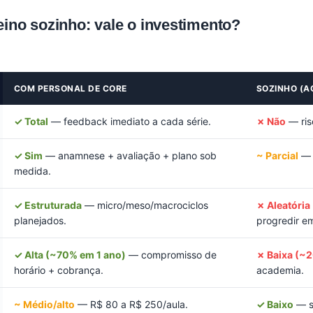
eino sozinho: vale o investimento?
COM PERSONAL DE CORE
SOZINHO (A
✓ Total
— feedback imediato a cada série.
✗ Não
— risc
✓ Sim
— anamnese + avaliação + plano sob
~ Parcial
— p
medida.
✓ Estruturada
— micro/meso/macrociclos
✗ Aleatória
planejados.
progredir e
✓ Alta (~70% em 1 ano)
— compromisso de
✗ Baixa (~
horário + cobrança.
academia.
~ Médio/alto
— R$ 80 a R$ 250/aula.
✓ Baixo
— s