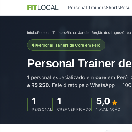
FIT
LOCAL
Personal Trainers
Shorts
Resul
Início
›
Personal Trainers
›
Rio de Janeiro
›
Região dos Lagos
›
Cabo 
Personal Trainers de Core em Peró
Personal Trainer d
1 personal especializado em
core
em Peró, C
a R$ 250
. Fale direto pelo WhatsApp — 100
1
1
5,0
PERSONAL
CREF VERIFICADO
1 AVALIAÇÃO