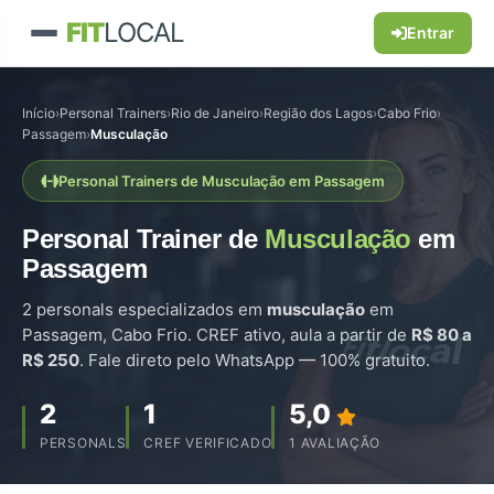
FIT
LOCAL
Entrar
Início
›
Personal Trainers
›
Rio de Janeiro
›
Região dos Lagos
›
Cabo Frio
›
Passagem
›
Musculação
Personal Trainers de Musculação em Passagem
Personal Trainer de
Musculação
em
Passagem
2 personals especializados em
musculação
em
Passagem, Cabo Frio. CREF ativo, aula a partir de
R$ 80 a
R$ 250
. Fale direto pelo WhatsApp — 100% gratuito.
2
1
5,0
PERSONALS
CREF VERIFICADO
1 AVALIAÇÃO