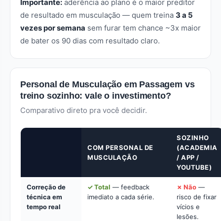
Importante:
aderência ao plano é o maior preditor
de resultado em musculação — quem treina
3 a 5
vezes por semana
sem furar tem chance ~3x maior
de bater os 90 dias com resultado claro.
Personal de Musculação em Passagem vs
treino sozinho: vale o investimento?
Comparativo direto pra você decidir.
SOZINHO
COM PERSONAL DE
(ACADEMIA
MUSCULAÇÃO
/ APP /
YOUTUBE)
Correção de
✓ Total
— feedback
✗ Não
—
técnica em
imediato a cada série.
risco de fixar
tempo real
vícios e
lesões.