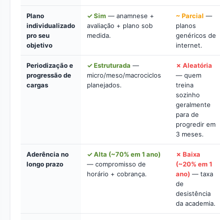
Plano
✓ Sim
— anamnese +
~ Parcial
—
individualizado
avaliação + plano sob
planos
pro seu
medida.
genéricos de
objetivo
internet.
Periodização e
✓ Estruturada
—
✗ Aleatória
progressão de
micro/meso/macrociclos
— quem
cargas
planejados.
treina
sozinho
geralmente
para de
progredir em
3 meses.
Aderência no
✓ Alta (~70% em 1 ano)
✗ Baixa
longo prazo
— compromisso de
(~20% em 1
horário + cobrança.
ano)
— taxa
de
desistência
da academia.