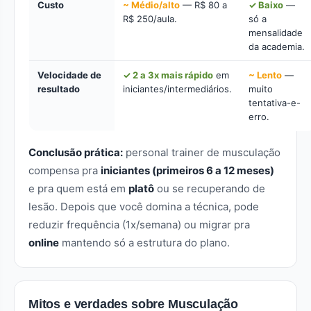
Custo
~ Médio/alto
— R$ 80 a
✓ Baixo
—
R$ 250/aula.
só a
mensalidade
da academia.
Velocidade de
✓ 2 a 3x mais rápido
em
~ Lento
—
resultado
iniciantes/intermediários.
muito
tentativa-e-
erro.
Conclusão prática:
personal trainer de musculação
compensa pra
iniciantes (primeiros 6 a 12 meses)
e pra quem está em
platô
ou se recuperando de
lesão. Depois que você domina a técnica, pode
reduzir frequência (1x/semana) ou migrar pra
online
mantendo só a estrutura do plano.
Mitos e verdades sobre Musculação