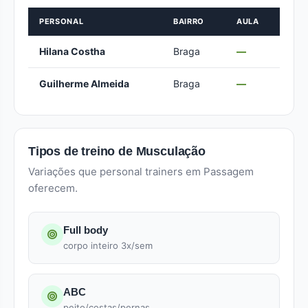
PERSONAL
BAIRRO
AULA
Hilana Costha
Braga
—
Guilherme Almeida
Braga
—
Tipos de treino de Musculação
Variações que personal trainers em Passagem
oferecem.
Full body
corpo inteiro 3x/sem
ABC
peito/costas/pernas