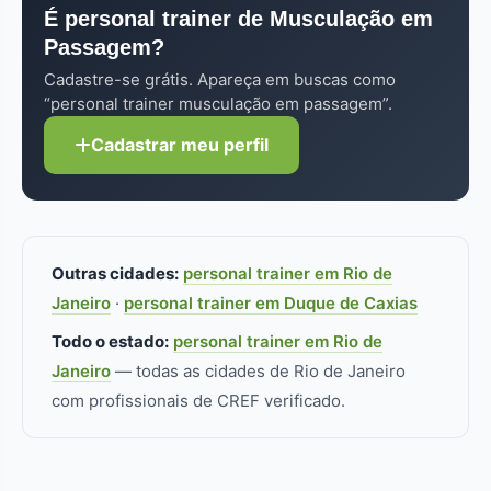
atendimento disponíveis.
É personal trainer de Musculação em
"Verificado". Sempre confira o CREF (Conselho
Passagem?
Regional de Educação Física) no perfil — sem
registro ativo, não pode atuar. Pra musculação
Cadastre-se grátis. Apareça em buscas como
especificamente, formação/especialização
“personal trainer musculação em passagem”.
adicional faz diferença real.
Cadastrar meu perfil
Outras cidades:
personal trainer em Rio de
Janeiro
·
personal trainer em Duque de Caxias
Todo o estado:
personal trainer em Rio de
Janeiro
— todas as cidades de Rio de Janeiro
com profissionais de CREF verificado.