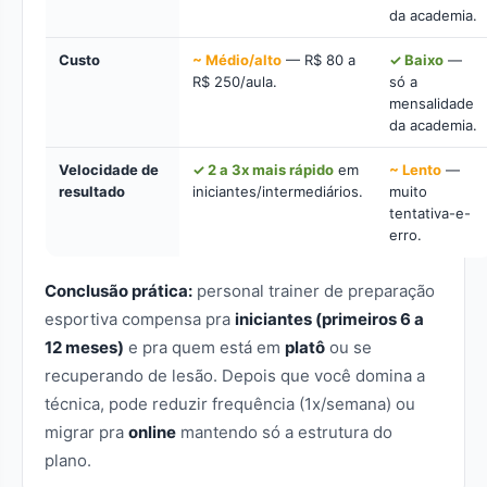
da academia.
Custo
~ Médio/alto
— R$ 80 a
✓ Baixo
—
R$ 250/aula.
só a
mensalidade
da academia.
Velocidade de
✓ 2 a 3x mais rápido
em
~ Lento
—
resultado
iniciantes/intermediários.
muito
tentativa-e-
erro.
Conclusão prática:
personal trainer de preparação
esportiva compensa pra
iniciantes (primeiros 6 a
12 meses)
e pra quem está em
platô
ou se
recuperando de lesão. Depois que você domina a
técnica, pode reduzir frequência (1x/semana) ou
migrar pra
online
mantendo só a estrutura do
plano.