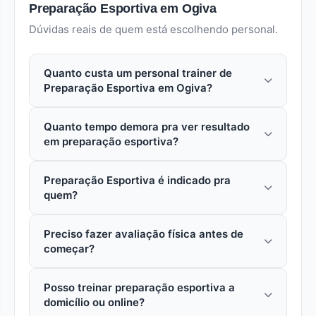
Preparação Esportiva em Ogiva
Dúvidas reais de quem está escolhendo personal.
Quanto custa um personal trainer de
Preparação Esportiva em Ogiva?
Em ogiva (Cabo Frio), uma aula avulsa com
Quanto tempo demora pra ver resultado
personal especializado em preparação esportiva
em preparação esportiva?
custa entre R$ 80 a R$ 250. Pacotes mensais
reduzem o custo por aula em 15% a 30%.
Depende do objetivo. Em preparação esportiva,
Preparação esportiva
Preparação Esportiva é indicado pra
mudanças iniciais (postura, condicionamento)
quem?
aparecem em 3 a 4 semanas. Mudanças
estéticas significativas pedem 3 a 6 meses de
Preparação esportiva é indicado pra quem quer
treino consistente. Aderência ao plano é o maior
Preciso fazer avaliação física antes de
trabalhar especificamente esse objetivo.
começar?
preditor de resultado.
Personal trainer faz avaliação inicial pra
confirmar adequação ao seu perfil.
Sim, idealmente. O personal trainer faz
Posso treinar preparação esportiva a
anamnese (histórico, lesões, medicações),
domicílio ou online?
avaliação postural e antropometria antes de