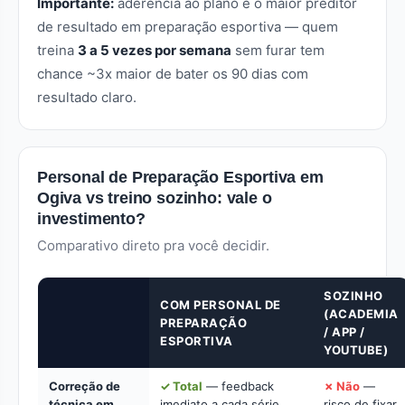
Importante:
aderência ao plano é o maior preditor
de resultado em preparação esportiva — quem
treina
3 a 5 vezes por semana
sem furar tem
chance ~3x maior de bater os 90 dias com
resultado claro.
Personal de Preparação Esportiva em
Ogiva vs treino sozinho: vale o
investimento?
Comparativo direto pra você decidir.
SOZINHO
COM PERSONAL DE
(ACADEMIA
PREPARAÇÃO
/ APP /
ESPORTIVA
YOUTUBE)
Correção de
✓ Total
— feedback
✗ Não
—
técnica em
imediato a cada série.
risco de fixar