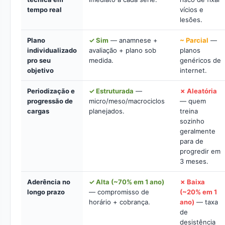
tempo real
vícios e
lesões.
Plano
✓ Sim
— anamnese +
~ Parcial
—
individualizado
avaliação + plano sob
planos
pro seu
medida.
genéricos de
objetivo
internet.
Periodização e
✓ Estruturada
—
✗ Aleatória
progressão de
micro/meso/macrociclos
— quem
cargas
planejados.
treina
sozinho
geralmente
para de
progredir em
3 meses.
Aderência no
✓ Alta (~70% em 1 ano)
✗ Baixa
longo prazo
— compromisso de
(~20% em 1
horário + cobrança.
ano)
— taxa
de
desistência