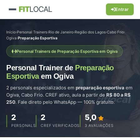
FIT
LOCAL
Entrar
Início
›
Personal Trainers
›
Rio de Janeiro
›
Região dos Lagos
›
Cabo Frio
›
Ogiva
›
Preparação Esportiva
Personal Trainers de Preparação Esportiva em Ogiva
Personal Trainer de
Preparação
Esportiva
em Ogiva
2 personals especializados em
preparação esportiva
em
Ogiva, Cabo Frio. CREF ativo, aula a partir de
R$ 80 a R$
250
. Fale direto pelo WhatsApp — 100% gratuito.
2
2
5,0
PERSONALS
CREF VERIFICADOS
3 AVALIAÇÕES