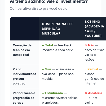
vs treino sozinho: vale o investimento?
Comparativo direto pra você decidir.
SOZINHO
COM PERSONAL DE
(ACADEMIA
DEFINIÇÃO
/ APP /
MUSCULAR
YOUTUBE)
Correção de
✓ Total
— feedback
✗ Não
—
técnica em
imediato a cada série.
risco de fixar
tempo real
vícios e
lesões.
Plano
✓ Sim
— anamnese +
~ Parcial
—
individualizado
avaliação + plano sob
planos
pro seu
medida.
genéricos de
objetivo
internet.
Periodização e
✓ Estruturada
—
✗ Aleatória
progressão de
micro/meso/macrociclos
— quem
cargas
planejados.
treina