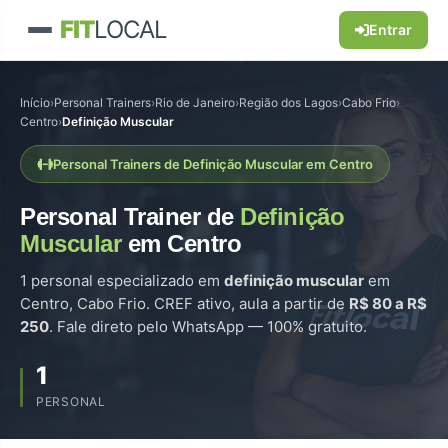
FIT
LOCAL
Entrar
Início
›
Personal Trainers
›
Rio de Janeiro
›
Região dos Lagos
›
Cabo Frio
›
Centro
›
Definição Muscular
Personal Trainers de Definição Muscular em Centro
Personal Trainer de
Definição
Muscular
em Centro
1 personal especializado em
definição muscular
em
Centro, Cabo Frio. CREF ativo, aula a partir de
R$ 80 a R$
250
. Fale direto pelo WhatsApp — 100% gratuito.
1
PERSONAL