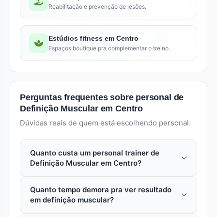
Reabilitação e prevenção de lesões.
Estúdios fitness em Centro
Espaços boutique pra complementar o treino.
Perguntas frequentes sobre personal de
Definição Muscular em Centro
Dúvidas reais de quem está escolhendo personal.
Quanto custa um personal trainer de
Definição Muscular em Centro?
Em centro (Cabo Frio), uma aula avulsa com
Quanto tempo demora pra ver resultado
personal especializado em definição muscular
em definição muscular?
custa entre R$ 80 a R$ 250. Pacotes mensais
reduzem o custo por aula em 15% a 30%.