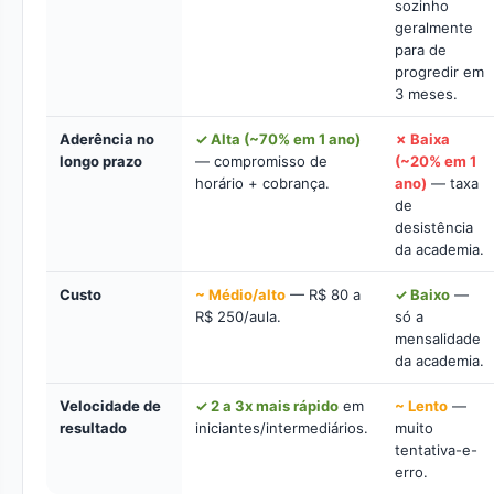
sozinho
geralmente
para de
progredir em
3 meses.
Aderência no
✓ Alta (~70% em 1 ano)
✗ Baixa
longo prazo
— compromisso de
(~20% em 1
horário + cobrança.
ano)
— taxa
de
desistência
da academia.
Custo
~ Médio/alto
— R$ 80 a
✓ Baixo
—
R$ 250/aula.
só a
mensalidade
da academia.
Velocidade de
✓ 2 a 3x mais rápido
em
~ Lento
—
resultado
iniciantes/intermediários.
muito
tentativa-e-
erro.