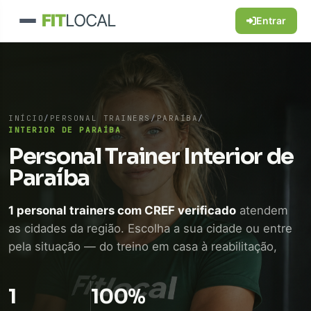
FIT
LOCAL
Entrar
INÍCIO
/
PERSONAL TRAINERS
/
PARAÍBA
/
INTERIOR DE PARAÍBA
Personal Trainer Interior de
Paraíba
1 personal trainers com CREF verificado
atendem
as cidades da região. Escolha a sua cidade ou entre
pela situação — do treino em casa à reabilitação,
passando por quem voltou a treinar depois dos 50.
Conversa direta pelo WhatsApp, sem mensalidade
1
100%
de plataforma.