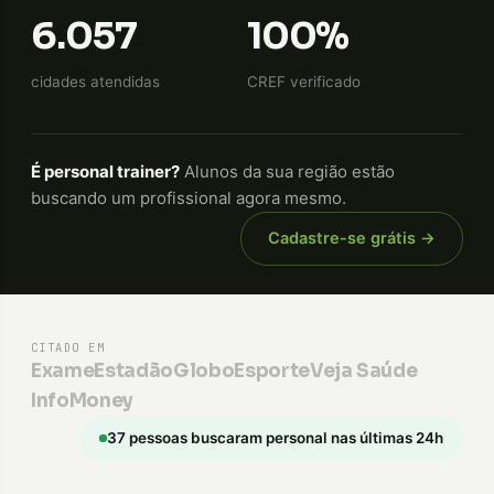
6.057
100%
cidades atendidas
CREF verificado
É personal trainer?
Alunos da sua região estão
buscando um profissional agora mesmo.
Cadastre-se grátis →
CITADO EM
Exame
Estadão
GloboEsporte
Veja Saúde
InfoMoney
37 pessoas buscaram personal nas últimas 24h