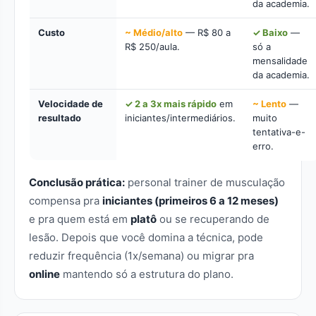
da academia.
Custo
~ Médio/alto
— R$ 80 a
✓ Baixo
—
R$ 250/aula.
só a
mensalidade
da academia.
Velocidade de
✓ 2 a 3x mais rápido
em
~ Lento
—
resultado
iniciantes/intermediários.
muito
tentativa-e-
erro.
Conclusão prática:
personal trainer de musculação
compensa pra
iniciantes (primeiros 6 a 12 meses)
e pra quem está em
platô
ou se recuperando de
lesão. Depois que você domina a técnica, pode
reduzir frequência (1x/semana) ou migrar pra
online
mantendo só a estrutura do plano.