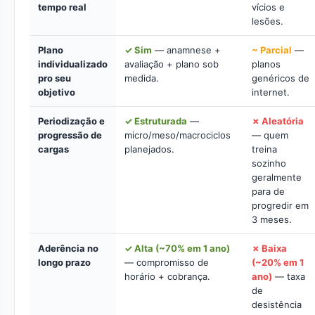
tempo real
vícios e
lesões.
Plano
✓ Sim
— anamnese +
~ Parcial
—
individualizado
avaliação + plano sob
planos
pro seu
medida.
genéricos de
objetivo
internet.
Periodização e
✓ Estruturada
—
✗ Aleatória
progressão de
micro/meso/macrociclos
— quem
cargas
planejados.
treina
sozinho
geralmente
para de
progredir em
3 meses.
Aderência no
✓ Alta (~70% em 1 ano)
✗ Baixa
longo prazo
— compromisso de
(~20% em 1
horário + cobrança.
ano)
— taxa
de
desistência