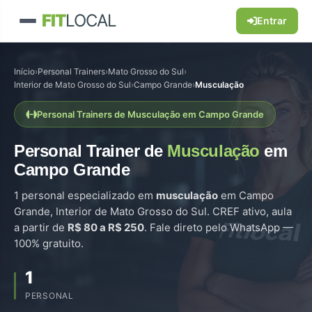
FIT
LOCAL
Entrar
Início
›
Personal Trainers
›
Mato Grosso do Sul
›
Interior de Mato Grosso do Sul
›
Campo Grande
›
Musculação
Personal Trainers de Musculação em Campo Grande
Personal Trainer de
Musculação
em
Campo Grande
1 personal especializado em
musculação
em Campo
Grande, Interior de Mato Grosso do Sul. CREF ativo, aula
a partir de
R$ 80 a R$ 250
. Fale direto pelo WhatsApp —
100% gratuito.
1
PERSONAL