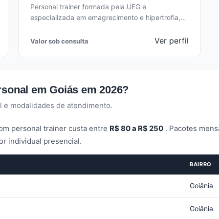
Personal trainer formada pela UEG e
especializada em emagrecimento e hipertrofia,
com 5 anos de experiência. Treinos
personalizados EM CASA…
Ver perfil
Valor sob consulta
ersonal em Goiás em 2026?
l e modalidades de atendimento.
om personal trainer custa entre
R$ 80 a R$ 250
. Pacotes mensa
 individual presencial.
BAIRRO
Goiânia
Goiânia