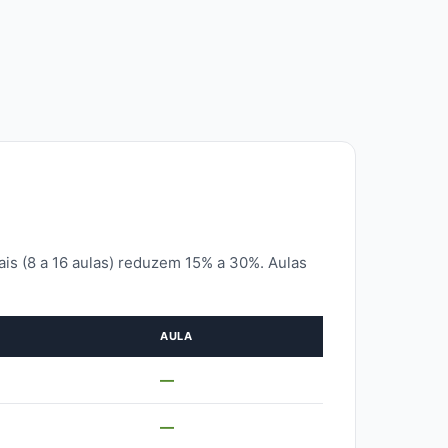
is (8 a 16 aulas) reduzem 15% a 30%. Aulas
AULA
—
—