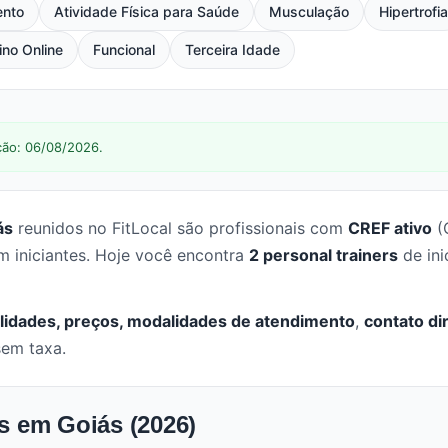
ento
Atividade Física para Saúde
Musculação
Hipertrofi
ino Online
Funcional
Terceira Idade
ção: 06/08/2026.
ás
reunidos no FitLocal são profissionais com
CREF ativo
(
m iniciantes. Hoje você encontra
2 personal trainers
de ini
lidades, preços, modalidades de atendimento
,
contato di
sem taxa.
es em Goiás (2026)