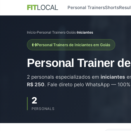
FIT
LOCAL
Personal Trainers
Shorts
Resul
Início
›
Personal Trainers
›
Goiás
›
Iniciantes
Personal Trainers de Iniciantes em Goiás
Personal Trainer d
2 personals especializados em
iniciantes
em
R$ 250
. Fale direto pelo WhatsApp — 100% 
2
PERSONALS