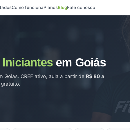
tados
Como funciona
Planos
Blog
Fale conosco
e
Iniciantes
em Goiás
 Goiás. CREF ativo, aula a partir de
R$ 80 a
gratuito.