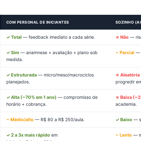
COM PERSONAL DE INICIANTES
SOZINHO (A
✓ Total
— feedback imediato a cada série.
✗ Não
— risc
✓ Sim
— anamnese + avaliação + plano sob
~ Parcial
— p
medida.
✓ Estruturada
— micro/meso/macrociclos
✗ Aleatória
planejados.
progredir e
✓ Alta (~70% em 1 ano)
— compromisso de
✗ Baixa (~
horário + cobrança.
academia.
~ Médio/alto
— R$ 80 a R$ 250/aula.
✓ Baixo
— s
✓ 2 a 3x mais rápido
em
~ Lento
— mu