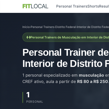
FIT
LOCAL
Personal Trainers
Shorts
Resul
Início
›
Personal Trainers
›
Distrito Federal
›
Interior de Distrito Fede
Personal Trainers de Musculação em Interior de Dist
Personal Trainer d
Interior de Distrito 
1 personal especializado em
musculação
em
CREF ativo, aula a partir de
R$ 80 a R$ 250
1
PERSONAL