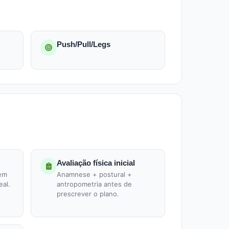
Push/Pull/Legs
Avaliação física inicial
 em
Anamnese + postural +
eal.
antropometria antes de
prescrever o plano.