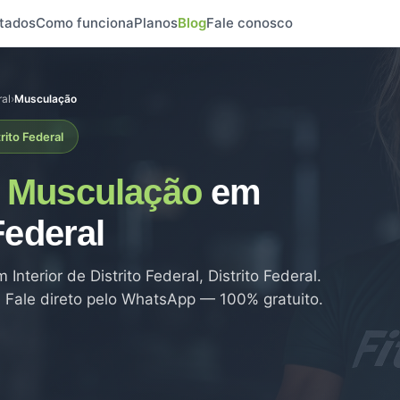
tados
Como funciona
Planos
Blog
Fale conosco
ral
›
Musculação
rito Federal
e
Musculação
em
Federal
 Interior de Distrito Federal, Distrito Federal.
. Fale direto pelo WhatsApp — 100% gratuito.