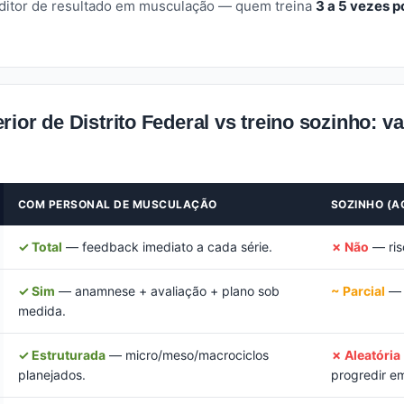
editor de resultado em musculação — quem treina
3 a 5 vezes 
ior de Distrito Federal vs treino sozinho: v
COM PERSONAL DE MUSCULAÇÃO
SOZINHO (A
✓ Total
— feedback imediato a cada série.
✗ Não
— risc
✓ Sim
— anamnese + avaliação + plano sob
~ Parcial
— p
medida.
✓ Estruturada
— micro/meso/macrociclos
✗ Aleatória
planejados.
progredir e