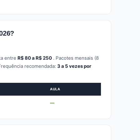
2026?
ta entre
R$ 80 a R$ 250
. Pacotes mensais (8
. Frequência recomendada:
3 a 5 vezes por
AULA
—