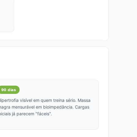
90 dias
ipertrofia visível em quem treina sério. Massa
agra mensurável em bioimpedância. Cargas
niciais já parecem "fáceis".