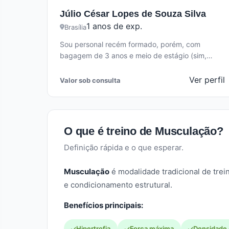
Júlio César Lopes de Souza Silva
1 anos de exp.
Brasília
Sou personal recém formado, porém, com
bagagem de 3 anos e meio de estágio (sim,
iniciei cedo na área), atuei…
Ver perfil
Valor sob consulta
O que é treino de Musculação?
Definição rápida e o que esperar.
Musculação
é modalidade tradicional de trei
e condicionamento estrutural.
Benefícios principais:
Hipertrofia
Força máxima
Densidade