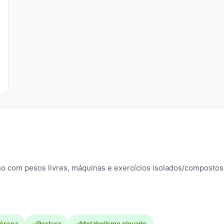
no com pesos livres, máquinas e exercícios isolados/compostos.
 óssea
Postura
Metabolismo elevado