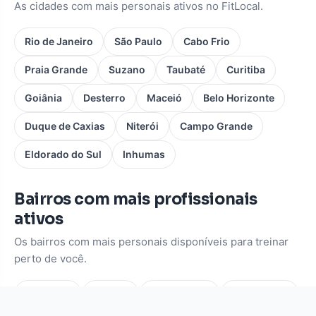
As cidades com mais personais ativos no FitLocal.
Rio de Janeiro
São Paulo
Cabo Frio
Praia Grande
Suzano
Taubaté
Curitiba
Goiânia
Desterro
Maceió
Belo Horizonte
Duque de Caxias
Niterói
Campo Grande
Eldorado do Sul
Inhumas
Bairros com mais profissionais
ativos
Os bairros com mais personais disponíveis para treinar
perto de você.
Pinheiros
Moema
Vila Mariana
Consolação