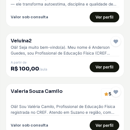
— ele transforma autoestima, disciplina e qualidade de
vida. Comecei…
Valor sob consulta
Ver perfil
Veiuina2
Pro
Olá! Seja muito bem-vindo(a). Meu nome é Anderson
Guedes, sou Profissional de Educação Física (CREF
042945) e Personal Trainer. Minha…
A partir de
Ver perfil
R$ 100,00
/aula
Verificado
Valeria Souza Camilo
5
EMBAIXADOR
(1)
Olá! Sou Valéria Camilo, Profissional de Educação Física
registrada no CREF. Atendo em Suzano e região, com
treinos personalizados para…
Valor sob consulta
Ver perfil