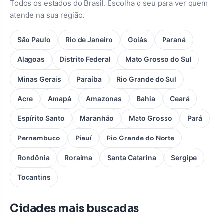
Todos os estados do Brasil. Escolha o seu para ver quem
atende na sua região.
São Paulo
Rio de Janeiro
Goiás
Paraná
Alagoas
Distrito Federal
Mato Grosso do Sul
Minas Gerais
Paraíba
Rio Grande do Sul
Acre
Amapá
Amazonas
Bahia
Ceará
Espírito Santo
Maranhão
Mato Grosso
Pará
Pernambuco
Piauí
Rio Grande do Norte
Rondônia
Roraima
Santa Catarina
Sergipe
Tocantins
Cidades mais buscadas