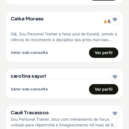
Caike Moraes
5
EMBAIXADOR
(1)
Olá, Sou Personal Treiner e faixa azul de Karatê, unindo a
ciência do movimento à disciplina das artes marciais.
Meu…
Valor sob consulta
Ver perfil
carolina sayuri
EMBAIXADOR
Valor sob consulta
Ver perfil
Cauê Travassos
EMBAIXADOR
Sou Personal Trainer, atuo com treinamento de força
voltado para Hipertrofia e Emagrecimento há mais de 8