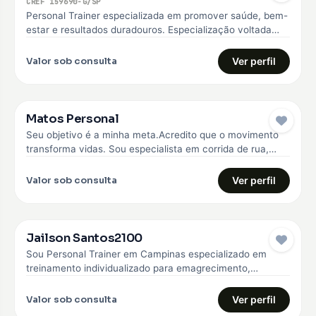
CREF 159690-G/SP
Personal Trainer especializada em promover saúde, bem-
estar e resultados duradouros. Especialização voltada
para o emagrecimento, hipertrofia, melhoria da qualidade
de…
Valor sob consulta
Ver perfil
Matos Personal
Seu objetivo é a minha meta.Acredito que o movimento
transforma vidas. Sou especialista em corrida de rua,
fisiologia do exercício,…
Valor sob consulta
Ver perfil
Jailson Santos2100
Sou Personal Trainer em Campinas especializado em
treinamento individualizado para emagrecimento,
hipertrofia e fortalecimento muscular. Trabalho com
alunos iniciantes e…
Valor sob consulta
Ver perfil