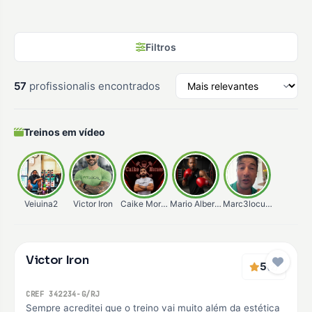
Filtros
57
profissionalis encontrados
Treinos em vídeo
Veiuina2
Victor Iron
Caike Moraes
Mario Alberto
Marc3locunha
Verificado
Victor Iron
Premium
5
(2)
CREF 342234-G/RJ
Sempre acreditei que o treino vai muito além da estética