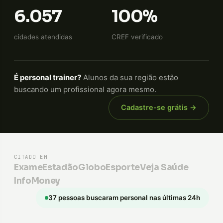
6.057
100%
cidades atendidas
CREF verificado
É personal trainer?
Alunos da sua região estão
buscando um profissional agora mesmo.
Cadastre-se grátis →
CITADO EM
Exame
Estadão
GloboEsporte
Veja Saúde
InfoMoney
37 pessoas buscaram personal nas últimas 24h