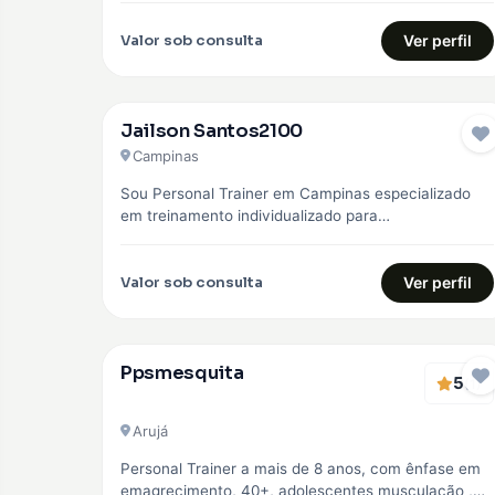
Valor sob consulta
Ver perfil
Jailson Santos2100
Campinas
Sou Personal Trainer em Campinas especializado
em treinamento individualizado para
emagrecimento, hipertrofia e fortalecimento
muscular. Trabalho com alunos iniciantes e…
Valor sob consulta
Ver perfil
Ppsmesquita
5
(1)
Arujá
Personal Trainer a mais de 8 anos, com ênfase em
emagrecimento, 40+, adolescentes musculação ,