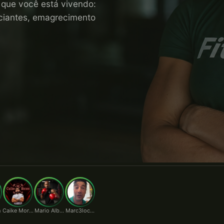
o que você está vivendo:
niciantes, emagrecimento
n
Caike Moraes
Mario Alberto
Marc3locunha