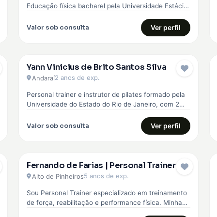
Educação física bacharel pela Universidade Estácio
de sá, comecei minha carreira…
Valor sob consulta
Ver perfil
Yann Vinicius de Brito Santos Silva
2 anos de exp.
Andaraí
Personal trainer e instrutor de pilates formado pela
Universidade do Estado do Rio de Janeiro, com 2
anos de experiência…
Valor sob consulta
Ver perfil
Fernando de Farias | Personal Trainer
5 anos de exp.
Alto de Pinheiros
Sou Personal Trainer especializado em treinamento
de força, reabilitação e performance física. Minha
abordagem é totalmente personalizada, baseada