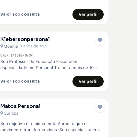
superação. Com essa experiência, me formei…
Valor sob consulta
Ver perfil
Klebersonpersonal
13 anos de exp.
Moema
CREF 143098-G/SP
Sou Professor de Educação Física com
especialidade em Personal Trainer a mais de 10
anos, ajudo você a chegar no…
Valor sob consulta
Ver perfil
Matos Personal
Curitiba
Seu objetivo é a minha meta.Acredito que o
movimento transforma vidas. Sou especialista em
corrida de rua, fisiologia do exercício,…