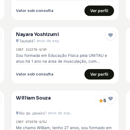
voltada para o emagrecimento, hipertrofia, melhoria
da qualidade de…
Valor sob consulta
Ver perfil
Nayara Yoshizumi
1 anos de exp.
Taubaté
CREF 212378-G/SP
Sou formada em Educação Física pela UNITAU e
atuo há 1 ano na área de musculação, com
experiência no SESI,…
Valor sob consulta
Ver perfil
William Souza
5
(1)
1 anos de exp.
Rio de Janeiro
CREF 072078-G/RJ
Me chamo William, tenho 27 anos, sou formado em