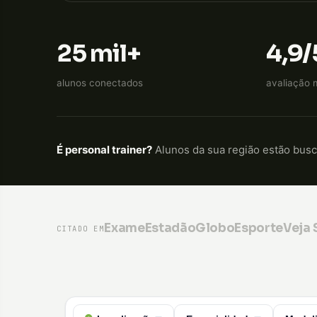
25 mil+
4,9/
alunos conectados
avaliação 
É personal trainer?
Alunos da sua região estão bus
Exame
Estadão
GloboEsporte
Veja
CITADO EM