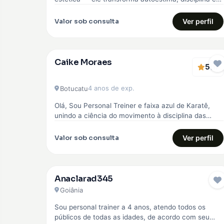
qualidade de vida. Comecei…
Valor sob consulta
Ver perfil
Caike Moraes
5
EMBAIXADOR
(1)
4 anos de exp.
Botucatu
Olá, Sou Personal Treiner e faixa azul de Karatê,
unindo a ciência do movimento à disciplina das
artes marciais. Meu…
Valor sob consulta
Ver perfil
Anaclarad345
Goiânia
Sou personal trainer a 4 anos, atendo todos os
públicos de todas as idades, de acordo com seu