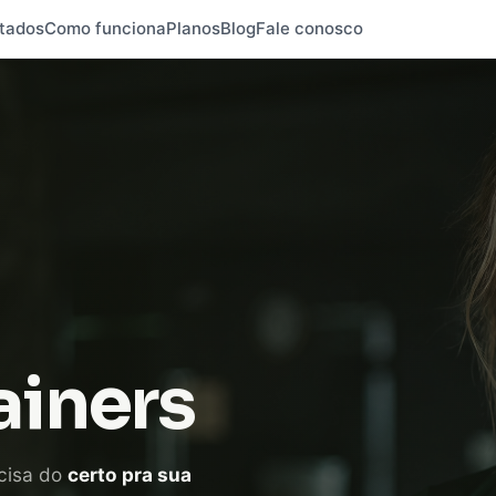
tados
Como funciona
Planos
Blog
Fale conosco
ainers
cisa do
certo pra sua