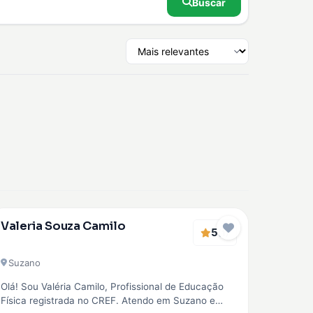
Buscar
Verificado
Valeria Souza Camilo
5
EMBAIXADOR
(1)
Suzano
Olá! Sou Valéria Camilo, Profissional de Educação
Física registrada no CREF. Atendo em Suzano e