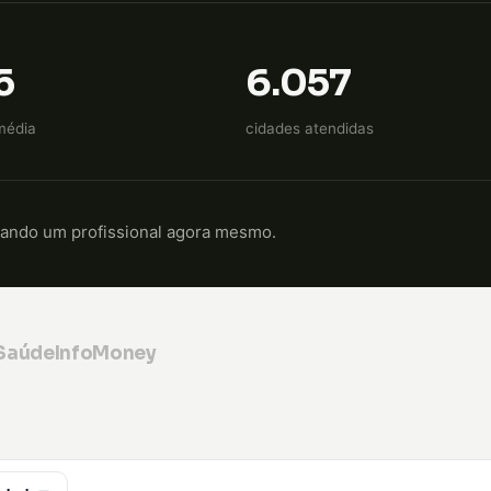
5
6.057
média
cidades atendidas
cando um profissional agora mesmo.
 Saúde
InfoMoney