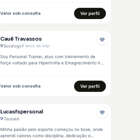
região, com treinos personalizados para…
Valor sob consulta
Ver perfil
Cauê Travassos
EMBAIXADOR
8 anos de exp.
Botafogo
Sou Personal Trainer, atuo com treinamento de
força voltado para Hipertrofia e Emagrecimento há
mais de 8 anos. Faço o…
Valor sob consulta
Ver perfil
Lucasfspersonal
Taubaté
Minha paixão pelo esporte começou no boxe, onde
aprendi valores como disciplina, dedicação e