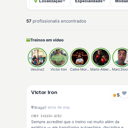
Localização
Especialidade
Modal
▼
▼
57
profissionalis encontrados
Treinos em vídeo
Veiuina2
Victor Iron
Caike Moraes
Mario Alberto
Marc3loc
Verificado
Victor Iron
Premium
5
(2)
8 anos de exp.
Braga
CREF 342234-G/RJ
Sempre acreditei que o treino vai muito além da
estética — ele transforma autoestima, disciplina e