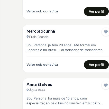
objetivo principal,…
Valor sob consulta
Ver perfil
Marc3locunha
Praia Grande
Sou Personal já tem 20 anos . Me formei em
Londres e no Brasil . Foi treinador de treinadores
em…
Valor sob consulta
Ver perfil
Anna Efalves
Água Rasa
Sou Personal há mais de 15 anos, com
especialização pelo Ensino Einstein em Público
Especial como idosos, diabéticos e hipertensos,…