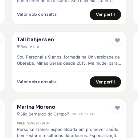
quem entende do assunto. Sou especialista em
Boxe, Musculação e Treinamento Funcional, com…
Valor sob consulta
Ver perfil
Taliitahjensen
Bela Vista
Sou Personal a 9 anos, formada na Universidade de
Uberaba, Minas Gerais desde 2015. Me mudei para
São Paulo em…
Valor sob consulta
Ver perfil
Marina Moreno
8 anos de exp.
São Bernardo do Campo
CREF 159690-G/SP
Personal Trainer especializada em promover saúde,
bem-estar e resultados duradouros. Especialização