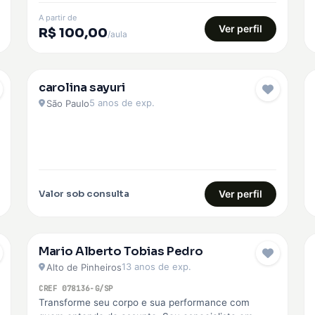
A partir de
Ver perfil
R$ 100,00
/aula
carolina sayuri
EMBAIXADOR
5 anos de exp.
São Paulo
Valor sob consulta
Ver perfil
Mario Alberto Tobias Pedro
13 anos de exp.
Alto de Pinheiros
CREF 078136-G/SP
Transforme seu corpo e sua performance com