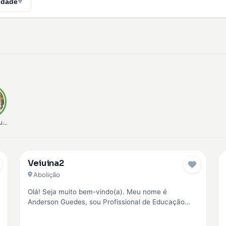
idade
▼
unha
Veiuina2
Pro
Abolição
Olá! Seja muito bem-vindo(a). Meu nome é
Anderson Guedes, sou Profissional de Educação
Física (CREF 042945) e Personal Trainer. Minha…