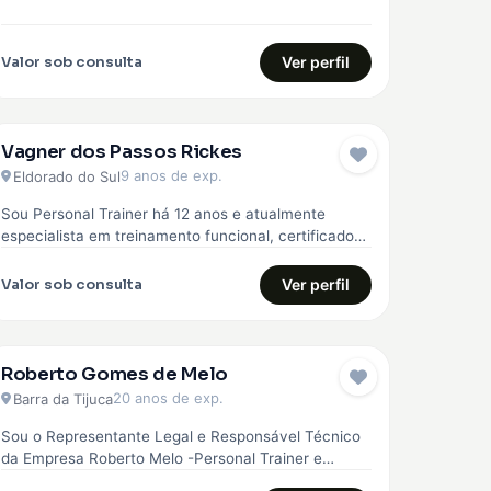
Valor sob consulta
Ver perfil
Vagner dos Passos Rickes
9 anos de exp.
Eldorado do Sul
Sou Personal Trainer há 12 anos e atualmente
especialista em treinamento funcional, certificado
pela Core 360, curso avançado em treinamento…
Valor sob consulta
Ver perfil
Roberto Gomes de Melo
20 anos de exp.
Barra da Tijuca
Sou o Representante Legal e Responsável Técnico
da Empresa Roberto Melo -Personal Trainer e
Musculação. A empresa Roberto Melo -…