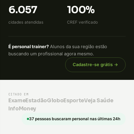
6.057
100%
cidades atendidas
CREF verificado
É personal trainer?
Alunos da sua região estão
buscando um profissional agora mesmo.
Cadastre-se grátis →
CITADO EM
Exame
Estadão
GloboEsporte
Veja Saúde
InfoMoney
37 pessoas buscaram personal nas últimas 24h