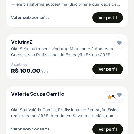
— ele transforma autoestima, disciplina e qualidade de
vida. Comecei…
Valor sob consulta
Ver perfil
Veiuina2
Pro
Olá! Seja muito bem-vindo(a). Meu nome é Anderson
Guedes, sou Profissional de Educação Física (CREF
042945) e Personal Trainer. Minha…
A partir de
Ver perfil
R$ 100,00
/aula
Verificado
Valeria Souza Camilo
5
EMBAIXADOR
(1)
Olá! Sou Valéria Camilo, Profissional de Educação Física
registrada no CREF. Atendo em Suzano e região, com
treinos personalizados para…
Valor sob consulta
Ver perfil