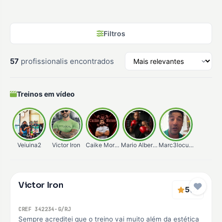
Filtros
57
profissionalis encontrados
Treinos em vídeo
Veiuina2
Victor Iron
Caike Moraes
Mario Alberto
Marc3locunha
Verificado
Victor Iron
Premium
5
(2)
CREF 342234-G/RJ
Sempre acreditei que o treino vai muito além da estética