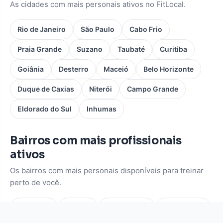
As cidades com mais personais ativos no FitLocal.
Rio de Janeiro
São Paulo
Cabo Frio
Praia Grande
Suzano
Taubaté
Curitiba
Goiânia
Desterro
Maceió
Belo Horizonte
Duque de Caxias
Niterói
Campo Grande
Eldorado do Sul
Inhumas
Bairros com mais profissionais
ativos
Os bairros com mais personais disponíveis para treinar
perto de você.
Pinheiros
Moema
Vila Mariana
Consolação