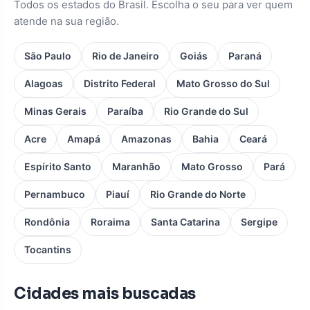
Todos os estados do Brasil. Escolha o seu para ver quem
atende na sua região.
São Paulo
Rio de Janeiro
Goiás
Paraná
Alagoas
Distrito Federal
Mato Grosso do Sul
Minas Gerais
Paraíba
Rio Grande do Sul
Acre
Amapá
Amazonas
Bahia
Ceará
Espírito Santo
Maranhão
Mato Grosso
Pará
Pernambuco
Piauí
Rio Grande do Norte
Rondônia
Roraima
Santa Catarina
Sergipe
Tocantins
Cidades mais buscadas