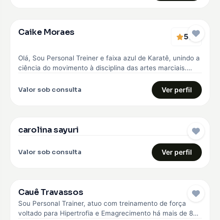
Caike Moraes
5
EMBAIXADOR
(1)
Olá, Sou Personal Treiner e faixa azul de Karatê, unindo a
ciência do movimento à disciplina das artes marciais.
Meu…
Valor sob consulta
Ver perfil
carolina sayuri
EMBAIXADOR
Valor sob consulta
Ver perfil
Cauê Travassos
EMBAIXADOR
Sou Personal Trainer, atuo com treinamento de força
voltado para Hipertrofia e Emagrecimento há mais de 8