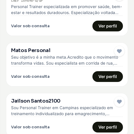
CREF 159690-G/SP
Personal Trainer especializada em promover saúde, bem-
estar e resultados duradouros. Especialização voltada
para o emagrecimento, hipertrofia, melhoria da qualidade
de…
Valor sob consulta
Ver perfil
Matos Personal
Seu objetivo é a minha meta.Acredito que o movimento
transforma vidas. Sou especialista em corrida de rua,
fisiologia do exercício,…
Valor sob consulta
Ver perfil
Jailson Santos2100
Sou Personal Trainer em Campinas especializado em
treinamento individualizado para emagrecimento,
hipertrofia e fortalecimento muscular. Trabalho com
alunos iniciantes e…
Valor sob consulta
Ver perfil